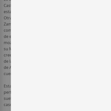
Castilla y León. La Verdejo es la variedad autóctona de
esta DO y la que mayor superficie de cultivo ocupa.
Otras regiones con un cultivo de la Verdejo son: Cea y
Zamora en la cuenca fluvial del río Duero, la
comunidad de Asturias y la Cántabra. La introducción
de esta variedad en España se atribuye a los
mozárabes que la traerían consigo desde la Algaida de
su Magreb. Sin disponer de testimonios escritos, se
cree que el origen del cultivo de la Verdejo, en tierras
de la Castilla-León, se remonta al siglo XI con el reinado
de Alfonso VI coincidiendo con la repoblación de la
cuenca fluvial del rio Duero.
Esta variedad, en la región de Rueda, está
perfectamente aclimatada al azote continental y a un
suelo pobre en materia orgánica y de sustrato
cascajoso.