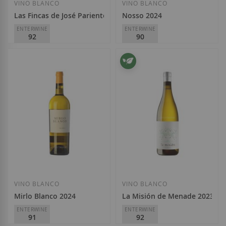
VINO BLANCO
VINO BLANCO
Las Fincas de José Pariente 2024
Nosso 2024
ENTERWINE
ENTERWINE
92
90
José Pariente
Menade
D.O.
Rueda
D.O.
Rueda
19,80 €
11,80 €
Añadir a la Lista de Deseos
Añadir a la List
VINO BLANCO
VINO BLANCO
Mirlo Blanco 2024
La Misión de Menade 2023
ENTERWINE
ENTERWINE
91
92