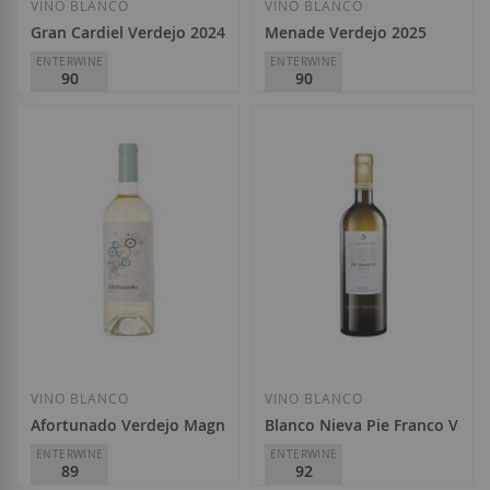
VINO BLANCO
VINO BLANCO
Gran Cardiel Verdejo 2024
Menade Verdejo 2025
ENTERWINE
ENTERWINE
90
90
Félix Lorenzo Cachazo
Menade
D.O.
Rueda
D.O.
VT Castilla y León
7,10 €
9,50 €
Añadir a la Lista de Deseos
Añadir a la List
VINO BLANCO
VINO BLANCO
Afortunado Verdejo Magnum 2025
Blanco Nieva Pie Franco Verd
ENTERWINE
ENTERWINE
89
92