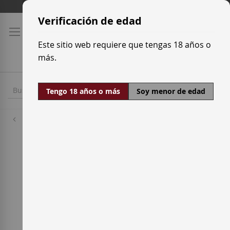
Ir
Tarifas de transporte
al
Verificación de edad
contenido
Este sitio web requiere que tengas 18 años o
más.
Tengo 18 años o más
Soy menor de edad
Uvas Blancas
Verdejo