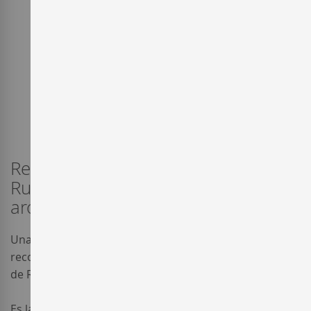
Reina y señora en la región de
Rueda, con ella se elaboran
aromáticos vinos blancos.
Una de las uvas blancas de la península Ibérica por su
reconocida excelencia es, sin duda, la variedad Verdejo
de Rueda.
Es la dueña y señora en la DO Rueda, Comunidad de