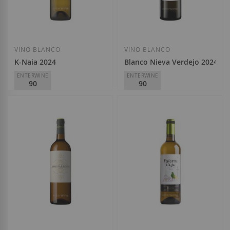
Añadir a la Lista de Deseos
Añadir a la List
VINO BLANCO
VINO BLANCO
K-Naia 2024
Blanco Nieva Verdejo 2024
ENTERWINE
ENTERWINE
90
90
Bodega Naia
Viñedos de Nieva
D.O.
Rueda
D.O.
Rueda
6,10 €
7,10 €
Añadir a la Lista de Deseos
Añadir a la List