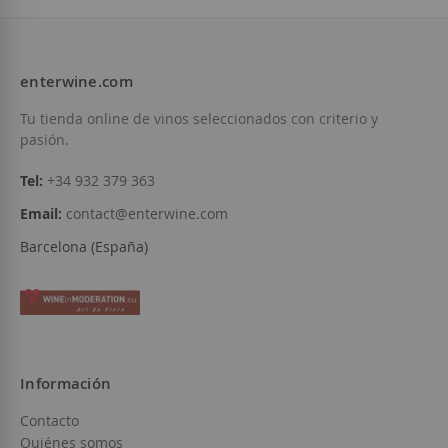
enterwine.com
Tu tienda online de vinos seleccionados con criterio y
Añadir a la Lista de Deseos
No está disponible
pasión.
Tel:
+34 932 379 363
Email:
contact@enterwine.com
Barcelona (España)
Información
Contacto
Quiénes somos