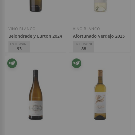
Añadir a la Lista de Deseos
Añadir a la List
VINO BLANCO
VINO BLANCO
Belondrade y Lurton 2024
Afortunado Verdejo 2025
ENTERWINE
ENTERWINE
93
88
Belondrade
Viñedos Singulares
D.O.
Rueda
D.O.
Rueda
44,85 €
6,95 €
Añadir a la List
Añadir a la Lista de Deseos
No está disponible