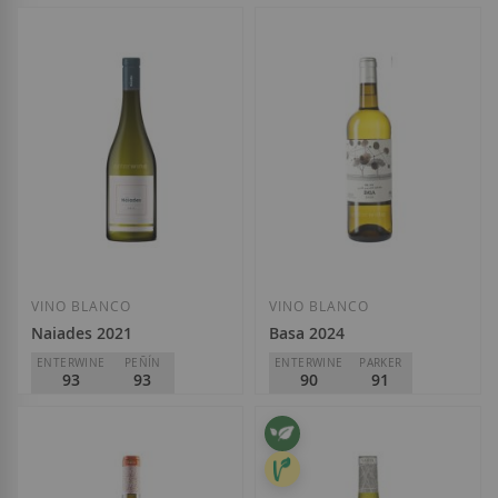
D.O.
Rueda
Menade
D.O.
VT Castilla y León
16,20 €
23,30 €
Añadir a la Lista de Deseos
Añadir a la List
VINO BLANCO
VINO BLANCO
Naiades 2021
Basa 2024
ENTERWINE
PEÑÍN
ENTERWINE
PARKER
93
93
90
91
Bodega Naia
Telmo Rodríguez
D.O.
Rueda
D.O.
Rueda
21,60 €
8,65 €