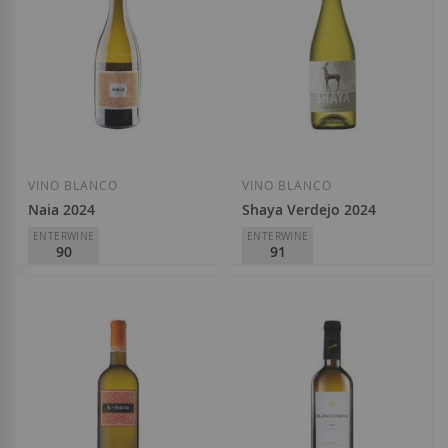
Añadir a la Lista de Deseos
Añadir a la List
VINO BLANCO
VINO BLANCO
Naia 2024
Shaya Verdejo 2024
ENTERWINE
ENTERWINE
90
91
Bodega Naia
Shaya
D.O.
Rueda
D.O.
Rueda
8,20 €
10,60 €