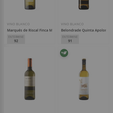
Añadir a la Lista de Deseos
Añadir a la List
VINO BLANCO
VINO BLANCO
Marqués de Riscal Finca Montico 2024
Belondrade Quinta Apolonia 
ENTERWINE
ENTERWINE
92
91
Marqués de Riscal
Belondrade
D.O.
Rueda
D.O.
VT Castilla y León
14,25 €
18,40 €
Añadir a la Lista de Deseos
Añadir a la List