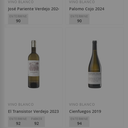
VINO BLANCO
VINO BLANCO
José Pariente Verdejo 2024
Palomo Cojo 2024
ENTERWINE
ENTERWINE
90
90
José Pariente
D.O.
Rueda
D.O.
Rueda
9,60 €
10,85 €
Añadir a la Lista de Deseos
Añadir a la List
VINO BLANCO
VINO BLANCO
El Transistor Verdejo 2023
Cienfuegos 2019
ENTERWINE
PARKER
ENTERWINE
92
92
94