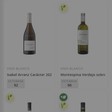
Viñedos Singulares
Viñedos de Nieva
D.O.
Rueda
D.O.
Rueda
14,10 €
12,85 €
Añadir a la Lista de Deseos
Añadir a la List
VINO BLANCO
VINO BLANCO
Isabel Arranz Carácter 2024
Montespina Verdejo sobre lía
ENTERWINE
ENTERWINE
92
90
Avelino Vegas Bodegas
Avelino Vegas Bodegas
D.O.
Rueda
D.O.
Rueda
16,15 €
6,90 €