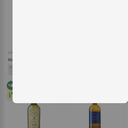
Añadir a la Lista de Deseos
Añadir a la List
VINO BLANCO
VINO BLANCO
Marqués de Riscal Limousin 2024
Protos Verdejo 2025
ENTERWINE
ENTERWINE
92
90
Marqués de Riscal
Bodegas Protos
D.O.
Rueda
D.O.
Rueda
18,25 €
7,60 €