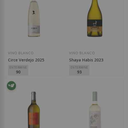
Añadir a la Lista de Deseos
Añadir a la List
VINO BLANCO
VINO BLANCO
Circe Verdejo 2025
Shaya Habis 2023
ENTERWINE
ENTERWINE
90
93
Avelino Vegas Bodegas
Shaya
D.O.
Rueda
D.O.
Rueda
10,10 €
24,25 €