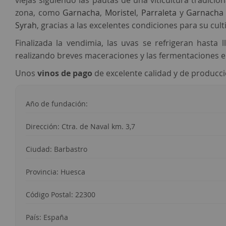
viejas siguiendo las pautas de una viticultura tradic
zona, como
Garnacha
,
Moristel
,
Parraleta
y
Garnacha 
Syrah
, gracias a las excelentes condiciones para su cult
Finalizada la vendimia, las uvas se refrigeran hasta
realizando breves maceraciones y las fermentaciones en
Unos
vinos de pago
de excelente calidad y de producci
Año de fundación:
Dirección: Ctra. de Naval km. 3,7
Ciudad: Barbastro
Provincia: Huesca
Código Postal: 22300
País: España