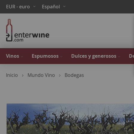
Ir
Moneda
Lenguaje
EUR - euro
Español
al
contenido
Vinos
Espumosos
Dulces y generosos
De
Inicio
Mundo Vino
Bodegas