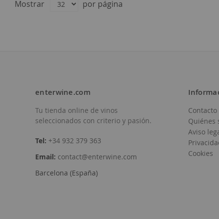
D.O.
Somontano
Mostrar
por página
26,75 €
enterwine.com
Informa
Tu tienda online de vinos
Contacto
Añadir
seleccionados con criterio y pasión.
Quiénes 
a
Aviso leg
Tel:
+34 932 379 363
Privacida
la
Cookies
Email:
contact@enterwine.com
Lista
Barcelona (España)
de
Deseos