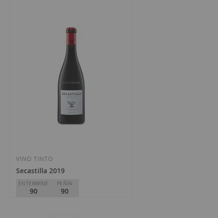
1
artículo
VINO TINTO
Secastilla 2019
ENTERWINE
PEÑÍN
90
90
Viñas del Vero