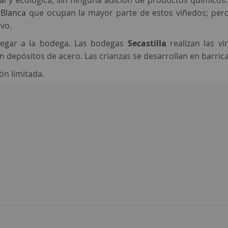
ional y ecológica, sin ninguna adición de productos químic
Blanca
que ocupan la mayor parte de estos viñedos; per
ivo.
 llegar a la bodega. Las bodegas
Secastilla
realizan las vi
 depósitos de acero. Las crianzas se desarrollan en barrica
ón limitada.