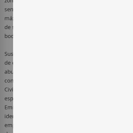
zona. Es una bodega con una marcada
sensibilización por el terreno, integrándose al
máximo en él. Este concepto es la espina dorsal
de su filosofía, rigiendo las actuaciones de la
bodega en todos los sentidos.
Sus propietarios son Marc y Emma Bournazeau,
de origen francés pero con raíces catalanas. El
abuelo de Emma, tuvo que irse a Francia,
concretamente a Perpignan, al acabar la Guerra
Civil Española, por eso, esta bodega representa,
especialmente para Claude Florensa, padre de
Emma, volver a sus orígenes y recuperar una
identidad perdida. En el año 2000, fue cuando
empezó el sueño de esta familia; en el momento