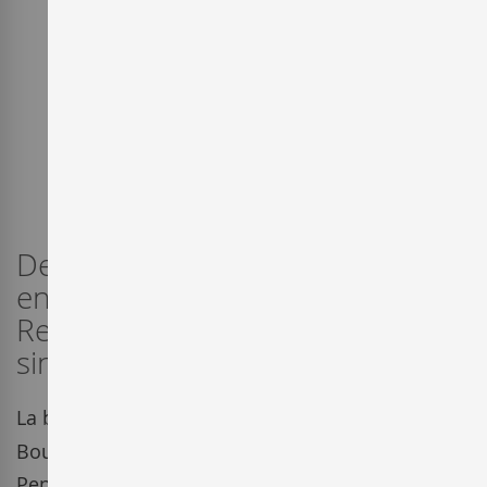
Desde el máximo respecto por el
entorno, los vinos de Terra
Remota expresan, de forma
sincera, el terroir de l'Empordà.
La bodega
Terra Remota
de Marc & Emma
Bournazeau nace en el 2006 en el nordeste de la
Península Ibérica, dentro de la
DO Empordà
. Es