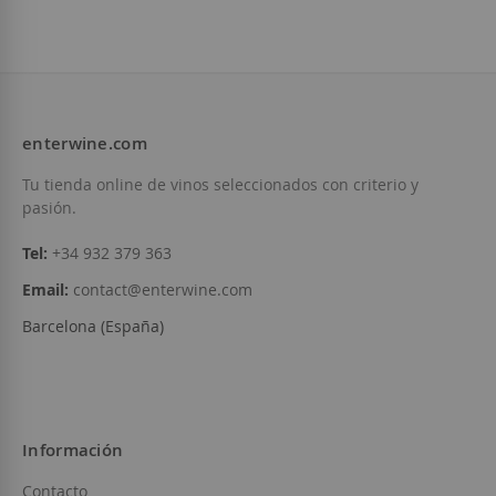
21,50 €
enterwine.com
Añadir a la Lista de Deseos
Tu tienda online de vinos seleccionados con criterio y
pasión.
Tel:
+34 932 379 363
Email:
contact@enterwine.com
Barcelona (España)
Información
Contacto