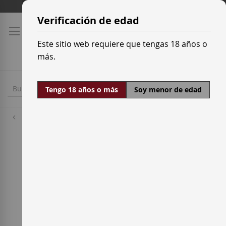
Ir
Tarifas de transporte
al
Verificación de edad
contenido
Este sitio web requiere que tengas 18 años o
más.
Tengo 18 años o más
Soy menor de edad
Bodegas
Terra Remota