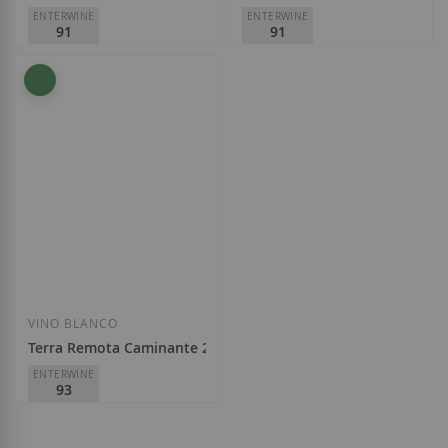
ENTERWINE
ENTERWINE
91
91
Terra Remota
Terra Remota
D.O.
Empordà
D.O.
Empordà
14,35 €
18,00 €
Añadir a la Lista de Deseos
Añadir a la List
VINO BLANCO
Terra Remota Caminante 2023
ENTERWINE
93
Terra Remota
D.O.
Empordà