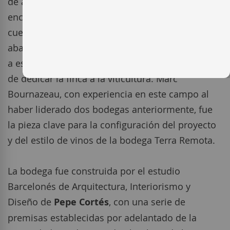
de adquirir los terrenos donde hoy en dia se
encuentra Terra Remota del Empordà, se dieron
cuenta que existían viejos pies de cepas
abandonados, desvelando la antigua dedicación
a este cultivo en su terreno; ésto reforzó su idea
de dedicar la finca a la viticultura. Marc
Bournazeau, con experiencia en este campo al
haber liderado dos bodegas anteriormente, fue
la pieza clave para la configuración del proyecto
y del estilo de vinos de la bodega Terra Remota.
La bodega fue construida por el estudio
Barcelonés de Arquitectura, Interiorismo y
Diseño de
Pepe Cortés
, con una serie de
premisas establecidas por adelantado de la