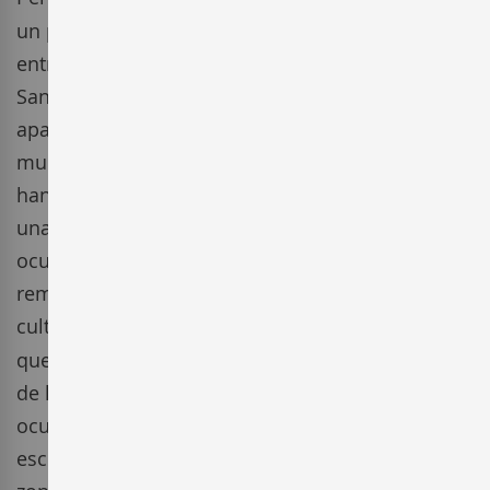
un proyecto apartado, en un paraje solitario,
entre los pequeños pueblos de Campmany y
Sant Climent Sescebes, y cautivador por su
apariencia de lejanía respecto al resto del
mundo, justificando así, el nombre con el que
han bautizado su bodega. A pesar de estar en
una localización escondida, esta zona ha estado
ocupada por comunidades desde tiempos
remotos, teniendo restos de asentamientos de la
cultura ibérica. Por eso,
Terra Remota
, ha
querido tomar como representación simbólica
de la bodega dos símbolos de estas primitivas
ocupaciones ibéricas, circulo y aspa, encontrados
esculpidos en algunos bloques graníticos de la