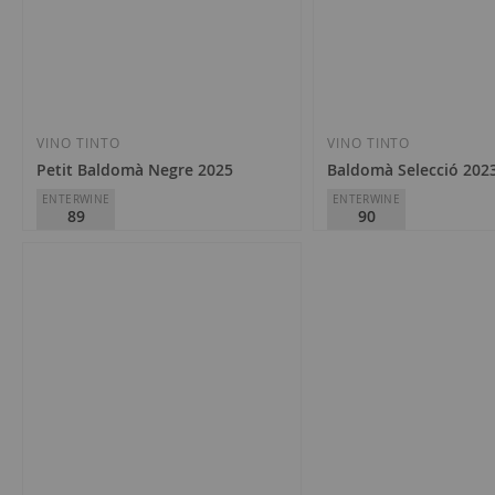
VINO TINTO
VINO TINTO
Petit Baldomà Negre 2025
Baldomà Selecció 202
ENTERWINE
ENTERWINE
89
90
Vall de Baldomar
Vall de Baldomar
D.O.
Costers del Segre
D.O.
Costers del Segre
6,75 €
8,60 €