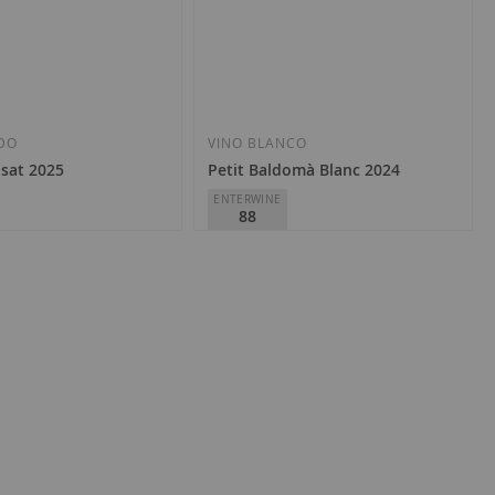
DO
VINO BLANCO
osat 2025
Petit Baldomà Blanc 2024
ENTERWINE
88
domar
Vall de Baldomar
 del Segre
D.O.
Costers del Segre
6,75 €