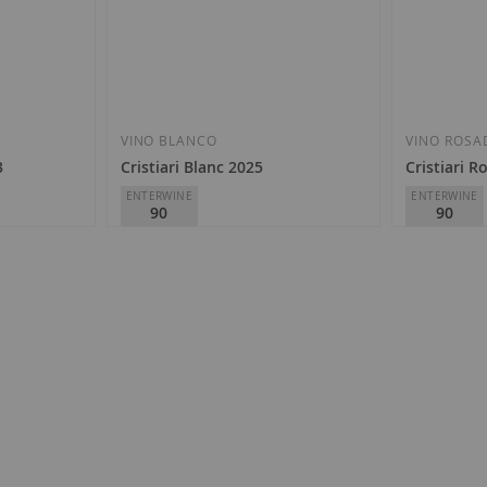
VINO BLANCO
VINO ROSA
3
Cristiari Blanc 2025
Cristiari R
ENTERWINE
ENTERWINE
90
90
Vall de Baldomar
Vall de Bal
D.O.
Costers del Segre
D.O.
Costers
10,60 €
10,60 €