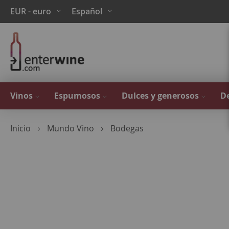
Ir
Moneda
Lenguaje
EUR - euro
Español
al
contenido
Vinos
Espumosos
Dulces y generosos
De
Inicio
Mundo Vino
Bodegas