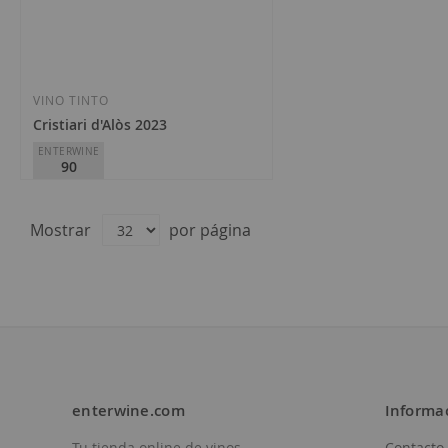
Añadir
Añadir
a
a
la
la
VINO TINTO
Cristiari d'Alòs 2023
Lista
Lista
ENTERWINE
90
de
de
Deseos
Deseos
Vall de Baldomar
D.O.
Costers del Segre
Mostrar
por página
11,95 €
enterwine.com
Informa
Tu tienda online de vinos
Contacto