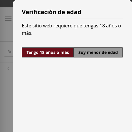
Ir
Tarifas de transporte
al
Verificación de edad
contenido
Este sitio web requiere que tengas 18 años o
más.
Tengo 18 años o más
Soy menor de edad
Destilerías
Havana Club