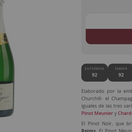
ENTERWINE
PARKER
92
92
Elaborado por la em
Churchill- el Champ
iguales de las tres va
Pinot Meunier
y
Chard
El Pinot Noir, que b
Reims
. El Pinot Meun