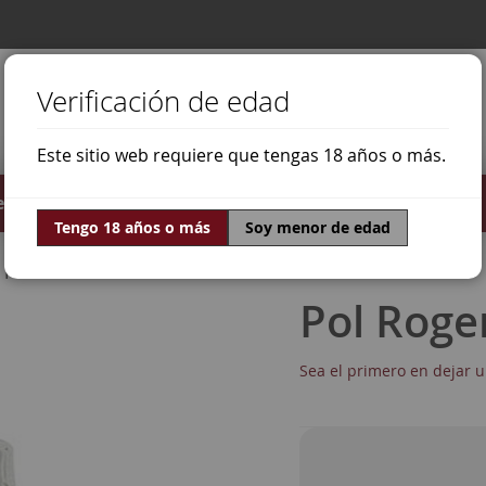
Verificación de edad
Este sitio web requiere que tengas 18 años o más.
stilados
Ofertas
Mundo Vino
Tengo 18 años o más
Soy menor de edad
Pinot Meunier
Pol Roge
Sea el primero en dejar u