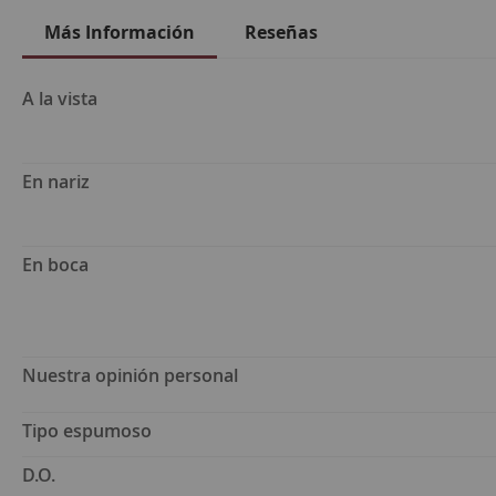
Más Información
Reseñas
Más
A la vista
Información
En nariz
En boca
Nuestra opinión personal
Tipo espumoso
D.O.