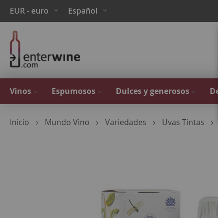
Ir
Moneda
Lenguaje
EUR - euro
Español
al
contenido
Vinos
Espumosos
Dulces y generosos
De
Inicio
Mundo Vino
Variedades
Uvas Tintas
Saltar
al
final
de
la
galería