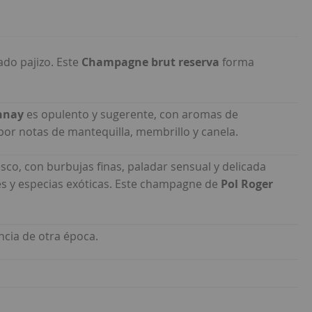
ado pajizo. Este
Champagne brut reserva
forma
onnay
es opulento y sugerente, con aromas de
or notas de mantequilla, membrillo y canela.
esco, con burbujas finas, paladar sensual y delicada
es y especias exóticas. Este champagne de
Pol Roger
ncia de otra época.