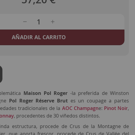
AÑADIR AL CARRITO
blemática
Maison Pol Roger
-la preferida de Winston
agne
Pol Roger Réserve Brut
es un coupage a partes
riedades tradicionales de la
AOC Champagn
e:
Pinot Noir
,
onnay
, procedentes de 30 viñedos distintos.
rinda estructura, procede de Crus de la Montagne de
ier, que aporta frescor, procede de Crus de Vallée del