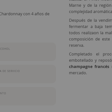
Marne y de la regió
complejidad aromática
 Chardonnay con 4 años de
Después de la vendim
fermentar a baja tem
todos realizaon la mal
composición de est
reserva.
LCOHOL
Completado el pro
embotellado y reposó
champagne francés
r
 DE SERVICIO
mercado.
ENTO