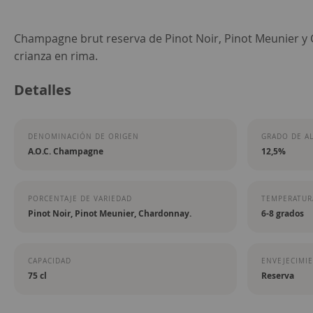
Saltar
Champagne brut reserva de Pinot Noir, Pinot Meunier y
al
crianza en rima.
comienzo
Detalles
de
la
galería
DENOMINACIÓN DE ORIGEN
GRADO DE A
de
A.O.C. Champagne
12,5%
imágenes
PORCENTAJE DE VARIEDAD
TEMPERATURA
Pinot Noir, Pinot Meunier, Chardonnay.
6-8 grados
CAPACIDAD
ENVEJECIMI
75 cl
Reserva