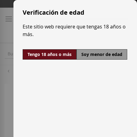
Ir
Tarifas de transporte
al
Verificación de edad
contenido
Este sitio web requiere que tengas 18 años o
más.
Tengo 18 años o más
Soy menor de edad
Tinto Fino
Saltar
al
final
de
la
galería
de