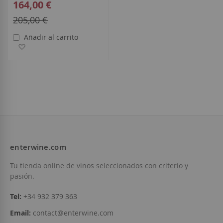
Special
164,00 €
Price
Regular
205,00 €
Price
Añadir al carrito
Añadir a la Lista de Deseos
enterwine.com
Tu tienda online de vinos seleccionados con criterio y
pasión.
Tel:
+34 932 379 363
Email:
contact@enterwine.com