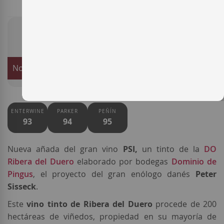
49,95 €
Notificarme cuando este producto vuelva a stock
ENTERWINE
PARKER
PEÑÍN
93
94
95
Nueva añada del gran vino
PSI,
un tinto de la
DO
Ribera del Duero
elaborado por bodegas
Dominio de
Pingus
, el proyecto del gran enólogo danés
Peter
Sisseck
.
Este
vino tinto de Ribera del Duero
procede de 200
hectáreas de viñedos, propiedad en su mayoría de