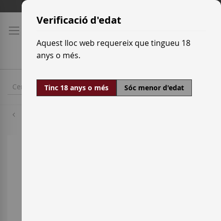
Skip
Tarifes de transport
to
Verificació d'edat
Content
Aquest lloc web requereix que tingueu 18
anys o més.
Tinc 18 anys o més
Sóc menor d'edat
Pinot Noir
Skip
to
the
end
of
the
images