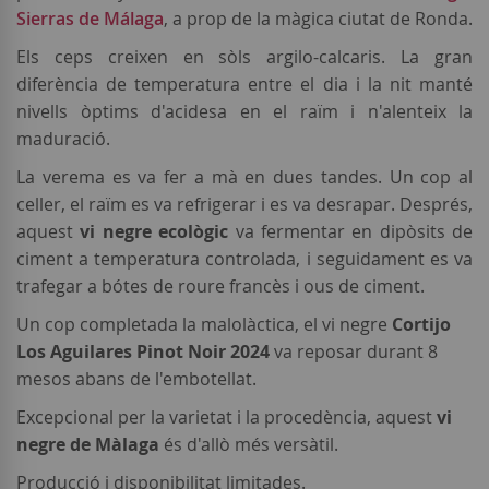
Sierras de Málaga
, a prop de la màgica ciutat de Ronda.
Els ceps creixen en sòls argilo-calcaris. La gran
diferència de temperatura entre el dia i la nit manté
nivells òptims d'acidesa en el raïm i n'alenteix la
maduració.
La verema es va fer a mà en dues tandes. Un cop al
celler, el raïm es va refrigerar i es va desrapar. Després,
aquest
vi negre ecològic
va fermentar en dipòsits de
ciment a temperatura controlada, i seguidament es va
trafegar a bótes de roure francès i ous de ciment.
Un cop completada la malolàctica, el vi negre
Cortijo
Los Aguilares Pinot Noir 2024
va reposar durant 8
mesos abans de l'embotellat.
Excepcional per la varietat i la procedència, aquest
vi
negre de Màlaga
és d'allò més versàtil.
Producció i disponibilitat limitades.