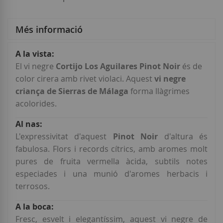
Més informació
Més
informació
El vi negre
Cortijo Los Aguilares Pinot Noir
és de
color cirera amb rivet violaci. Aquest
vi negre
criança de Sierras de Málaga
forma llàgrimes
acolorides.
L'expressivitat d'aquest
Pinot Noir
d'altura és
fabulosa. Flors i records cítrics, amb aromes molt
pures de fruita vermella àcida, subtils notes
especiades i una munió d'aromes herbacis i
terrosos.
Fresc, esvelt i elegantíssim, aquest vi negre de