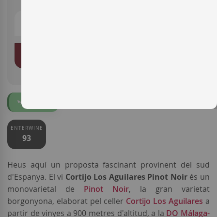
Price
Price
AFEGIR A LA CISTELLA
Ecològic
ENTERWINE
93
Heus aquí un proposta fascinant provinent del sud
d'Espanya. El vi
Cortijo Los Aguilares Pinot Noir
és un
monovarietal de
Pinot Noir
, la gran varietat
borgonyona, elaborat pel celler
Cortijo Los Aguilares
a
partir de vinyes a 900 metres d'altitud, a la
DO Málaga-