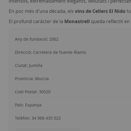
intensos, extremadament elegants, vellutats i perfectame
En poc més d'una dècada, els
vins de Cellers El Nido
ha
El profund caràcter de la
Monastrell
queda reflectit en
Any de fundació: 2002
Direcció: Carretera de Fuente Álamo
Ciutat: Jumilla
Província: Murcia
Codi Postal: 30520
País: Espanya
Telèfon: 34 968 435 022