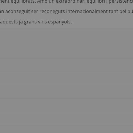
nt equilibrats. Amb un extraordinari equilibri i persistènci
n aconseguit ser reconeguts internacionalment tant pel públ
 aquests ja grans vins espanyols
.