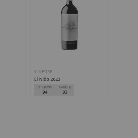
VI NEGRE
El Nido 2023
ENTERWINE
PARKER
94
93
Bodegas El Nido
D.O.
Jumilla
157,20 €