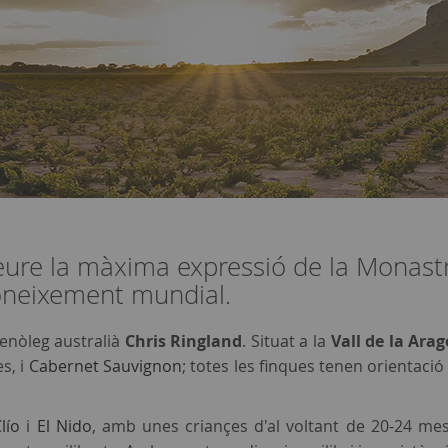
ure la màxima expressió de la Monastre
coneixement mundial
.
l'enòleg australià
Chris Ringland
. Situat a la
Vall de la Ara
s, i
Cabernet Sauvignon
; totes les finques tenen orientaci
lío
i
El Nido
, amb unes criançes d'al voltant de 20-24 me