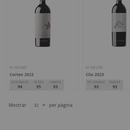
VI NEGRE
VI NEGRE
Corteo 2022
Clio 2023
ENTERWINE
PEÑÍN
PARKER
ENTERWINE
PARKER
94
95
93
93
93
Bodegas El Nido
Bodegas El Nido
D.O.
Jumilla
D.O.
Jumilla
Mostrar
per pàgina
115,00 €
46,25 €