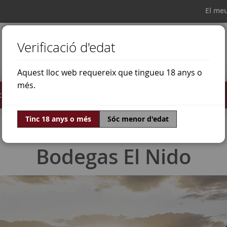
El me
Verificació d'edat
Aquest lloc web requereix que tingueu 18 anys o
més.
il·lats
Ofertes
Món del vi
Tinc 18 anys o més
Sóc menor d'edat
Bodegas El Nido