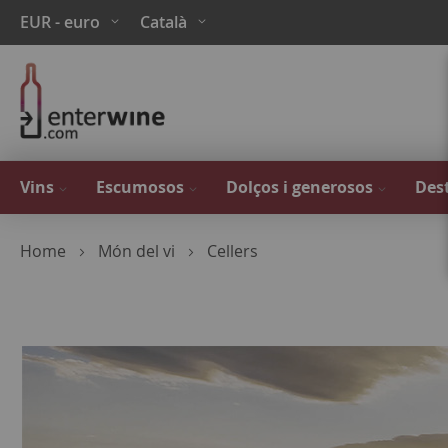
Skip
Moneda
Language
EUR - euro
Català
to
Content
Vins
Escumosos
Dolços i generosos
Dest
Home
Món del vi
Cellers