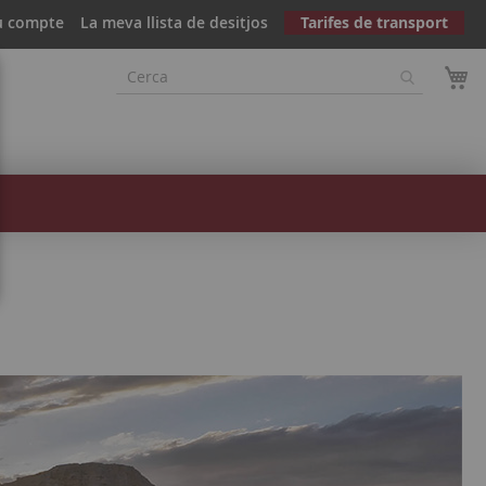
u compte
La meva llista de desitjos
Tarifes de transport