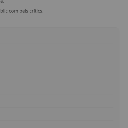
a.
ic com pels crítics.