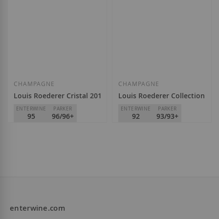
CHAMPAGNE
CHAMPAGNE
Louis Roederer Cristal 2016
Louis Roederer Collection 242
ENTERWINE
PARKER
ENTERWINE
PARKER
95
96/96+
92
93/93+
Louis Roederer
Louis Roederer
302,00 €
62,50 €
enterwine.com