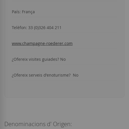
País: França
Telèfon:
33 (0)326 404 211
www.champagne-roederer.com
¿Ofereix visites guiades? No
¿Ofereix serveis d'enoturisme? No
Denominacions d' Origen: