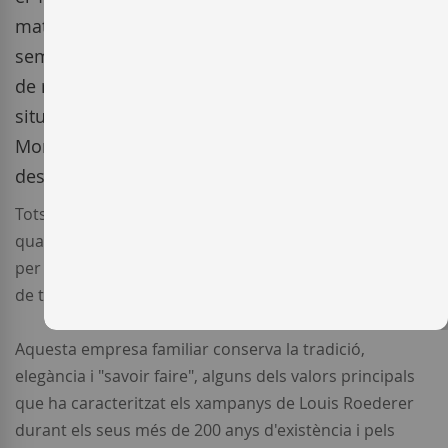
mateixa família. La seva filosofia ha estat i és
sempre la mateixa, controlar el subministrament
de raïm, i per això, disposa de 214 hectàrees
situades en les principals zones de producció: la
Montagne de Reims, Vallée de la Marne i Côte
des Blancs.
Tots els champagnes de Louis Roederer compleixen els
quatre pilars de la casa: vinyes pròpies, vins de reserva
per al licor d'expedició, criances llargues com a mínim
de tres anys i cada parcel·la fermenta per separat.
Aquesta empresa familiar conserva la tradició,
elegància i "savoir faire", alguns dels valors principals
que ha caracteritzat els xampanys de Louis Roederer
durant els seus més de 200 anys d'existència i pels