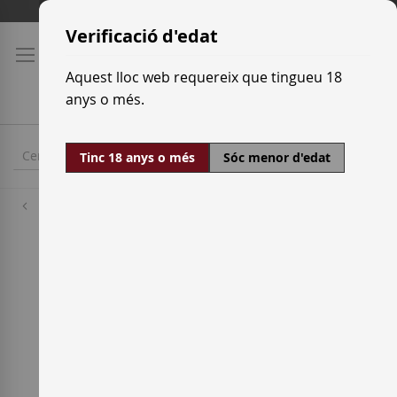
Skip
Tarifes de transport
to
Verificació d'edat
Content
Aquest lloc web requereix que tingueu 18
anys o més.
Tinc 18 anys o més
Sóc menor d'edat
Cellers
Louis Roederer