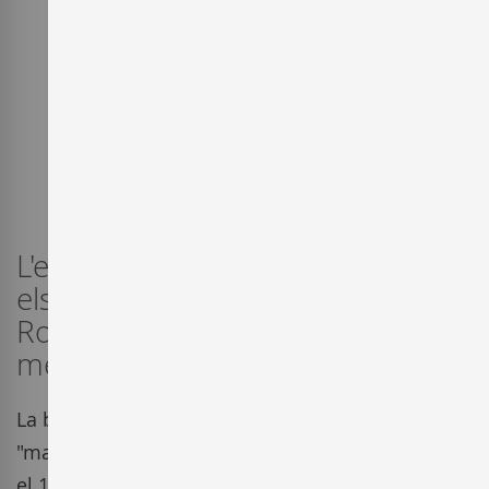
L'elegància i la tradició defineixen
els champagnes de Louis
Roederer, una de les "maison"
més antigues de França.
La bodega Louis Roederer de Reims és una de les
"maison" més antigues de Champagne, fundada
el 1776 i que, des de 1819, és propietat de la