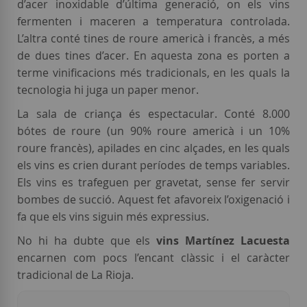
d’acer inoxidable d’última generació, on els vins
fermenten i maceren a temperatura controlada.
L’altra conté tines de roure americà i francès, a més
de dues tines d’acer. En aquesta zona es porten a
terme vinificacions més tradicionals, en les quals la
tecnologia hi juga un paper menor.
La sala de criança és espectacular. Conté 8.000
bótes de roure (un 90% roure americà i un 10%
roure francès), apilades en cinc alçades, en les quals
els vins es crien durant períodes de temps variables.
Els vins es trafeguen per gravetat, sense fer servir
bombes de succió. Aquest fet afavoreix l’oxigenació i
fa que els vins siguin més expressius.
No hi ha dubte que els
vins Martínez Lacuesta
encarnen com pocs l’encant clàssic i el caràcter
tradicional de La Rioja.