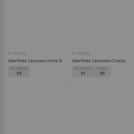
VI NEGRE
VI NEGRE
Martínez Lacuesta Hinia Reserva 2016
Martínez Lacuesta Crianza Cu
ENTERWINE
ENTERWINE
PEÑÍN
93
91
90
Martínez Lacuesta
Martínez Lacuesta
D.O.
Rioja
D.O.
Rioja
20,00 €
10,60 €