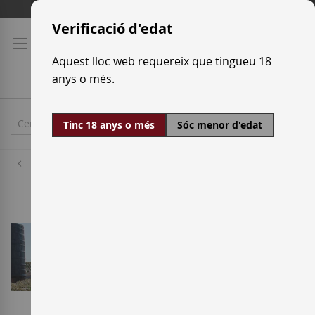
Skip
Tarifes de transport
to
Verificació d'edat
Content
Aquest lloc web requereix que tingueu 18
anys o més.
Tinc 18 anys o més
Sóc menor d'edat
Cellers
Martínez Lacuesta