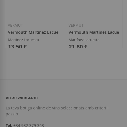
Afegir a la llista de desitjos
Afegir a la llista
VERMUT
VERMUT
Vermouth Martínez Lacuesta Reserva
Vermouth Martínez Lacuesta 
Martínez Lacuesta
Martínez Lacuesta
13,50 €
21,80 €
enterwine.com
Afegir a la llista de desitjos
Afegir a la llista
La teva botiga online de vins seleccionats amb criteri i
passió.
Tel:
+34 932 379 363