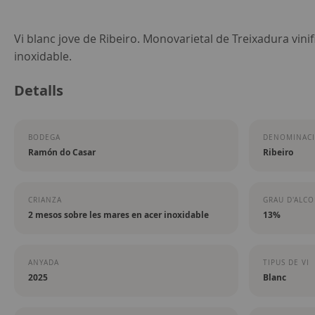
Skip
Vi blanc jove de Ribeiro. Monovarietal de Treixadura vinif
to
inoxidable.
the
Detalls
beginning
of
the
BODEGA
DENOMINACI
images
Ramón do Casar
Ribeiro
gallery
CRIANZA
GRAU D'ALC
2 mesos sobre les mares en acer inoxidable
13%
ANYADA
TIPUS DE VI
2025
Blanc