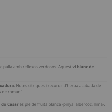
oc palla amb reflexos verdosos. Aquest
vi blanc de
ixadura
. Notes cítriques i records d'herba acabada de
s de romaní.
do Casar
és ple de fruita blanca -pinya, albercoc, llima-,