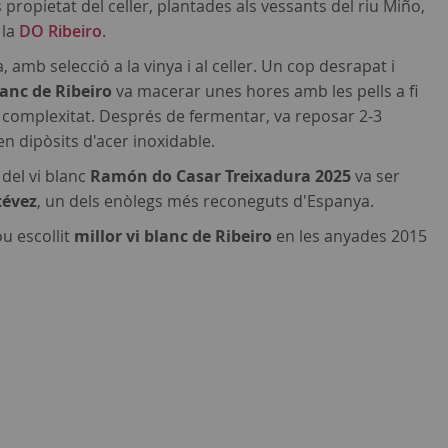
 propietat del celler, plantades als vessants del riu Miño,
 la
DO Ribeiro
.
à, amb selecció a la vinya i al celler. Un cop desrapat i
lanc de Ribeiro
va macerar unes hores amb les pells a fi
complexitat. Després de fermentar, va reposar 2-3
 dipòsits d'acer inoxidable.
 del vi blanc
Ramón do Casar Treixadura 2025
va ser
tévez
, un dels enòlegs més reconeguts d'Espanya.
ou escollit
millor vi blanc de Ribeiro
en les anyades 2015