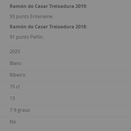
Ramón do Casar Treixadura 2019
:
93 punts Enterwine.
Ramón do Casar Treixadura 2018
:
91 punts Peñín.
2025
Blanc
Ribeiro
75 cl
13
7-9 graus
No