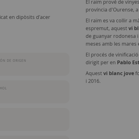
El raïm prové de vinyes
província d'Ourense, a
icat en dipòsits d'acer
El raïm es va collir a m
espremut, aquest
vi b
de guanyar rodonesa i 
meses amb les mares en
El procés de vinificació
ÓN DE ORIGEN
dirigit per en
Pablo Es
Aquest
vi blanc jove
f
i 2016.
OHOL