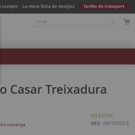
u compte
La meva llista de desitjos
Tarifes de transport
 Casar Treixadura
EN ESTOC
SKU
66P50002.6
stra ressenya