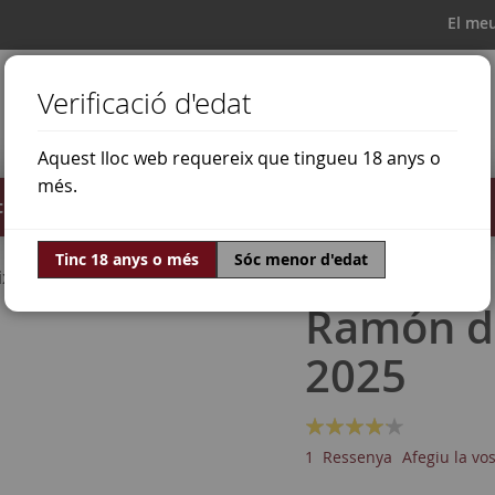
El me
Verificació d'edat
Aquest lloc web requereix que tingueu 18 anys o
més.
il·lats
Ofertes
Món del vi
Tinc 18 anys o més
Sóc menor d'edat
ixadura
Ramón do
2025
Valoració:
80
100
% of
1
Ressenya
Afegiu la vo