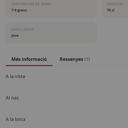
TEMPERATURA DE SERVEI
CAPACITAT
7-9 graus
75 cl
ENVELLIMENT
Jove
Més informació
Ressenyes
1
Més
A la vista
informació
Al nas
A la boca