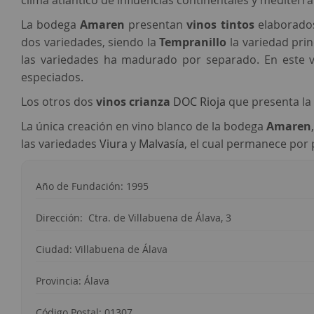
clima atlántico de influencias continentales y mediterr
La bodega
Amaren
presentan
vinos tintos
elaborados
dos variedades, siendo la
Tempranillo
la variedad pri
las variedades ha madurado por separado. En este v
especiados.
Los otros dos
vinos crianza
DOC Rioja
que presenta la
La única creación en vino blanco de la bodega
Amaren
las variedades
Viura
y
Malvasía
, el cual permanece por 
Año de Fundación: 1995
Dirección: Ctra. de Villabuena de Álava, 3
Ciudad: Villabuena de Álava
Provincia: Álava
Código Postal: 01307