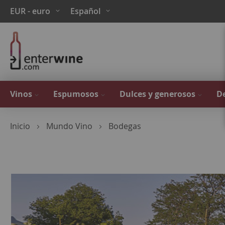
Ir
Moneda
Lenguaje
EUR - euro
Español
al
contenido
Vinos
Espumosos
Dulces y generosos
De
Inicio
Mundo Vino
Bodegas