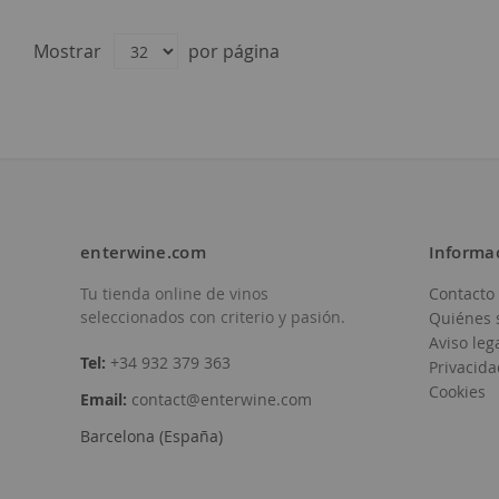
Amaren
D.O.
Rioja
Mostrar
por página
19,60 €
enterwine.com
Informa
Tu tienda online de vinos
Contacto
Añadir
seleccionados con criterio y pasión.
Quiénes 
a
Aviso leg
Tel:
+34 932 379 363
Privacida
la
Cookies
Email:
contact@enterwine.com
Lista
Barcelona (España)
de
Deseos