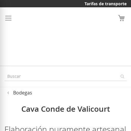
Ir
Tarifas de transporte
al
contenido
Bodegas
Cava Conde de Valicourt
Elaboración puramente artesanal