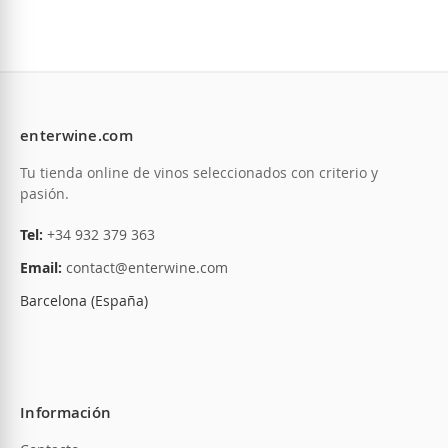
13,00 €
enterwine.com
Tu tienda online de vinos seleccionados con criterio y
Añadir a la Lista de Deseos
No está disponible
pasión.
Tel:
+34 932 379 363
Email:
contact@enterwine.com
Barcelona (España)
Información