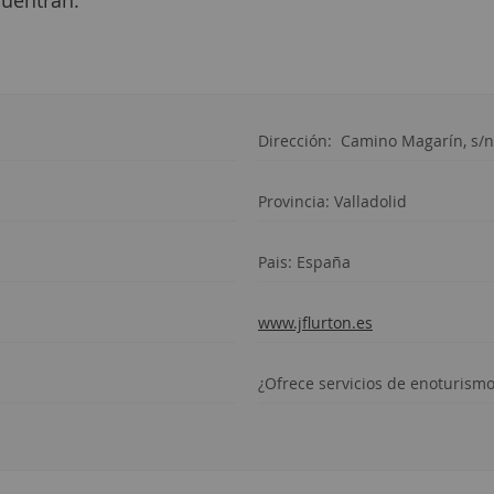
cuentran.
Dirección:
Camino Magarín, s/
Provincia:
Valladolid
Pais: España
www.jflurton.es
¿Ofrece servicios de enoturism