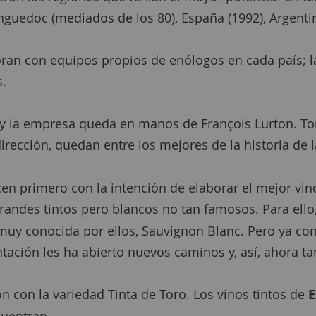
edoc (mediados de los 80), España (1992), Argentina
oran con equipos propios de enólogos en cada país; 
s.
 la empresa queda en manos de François Lurton. Toma
dirección, quedan entre los mejores de la historia de
n primero con la intención de elaborar el mejor vino
randes tintos pero blancos no tan famosos. Para ello
a muy conocida por ellos, Sauvignon Blanc. Pero ya c
ntación les ha abierto nuevos caminos y, así, ahora t
n con la variedad Tinta de Toro. Los vinos tintos de
E