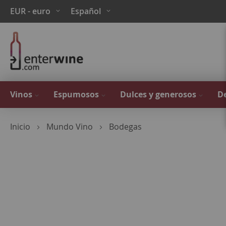
Ir
Moneda
Lenguaje
EUR - euro
Español
al
contenido
Vinos
Espumosos
Dulces y generosos
De
Inicio
Mundo Vino
Bodegas