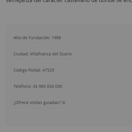
semejanza del carácter castellano de donde se en
Año de Fundación: 1988
Ciudad:
Villafranca del Duero
Código Postal:
47529
Teléfono: 34
983 034 030
¿Ofrece visitas guiadas? Si