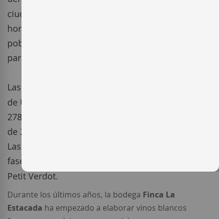
ciudad de Tarancón como testigo. Tierras de
horizontes llanos y silenciosos, muy exigentes y
pobres, pero con todo lo que necesita la vid
para elaborar de ella un buen vino.
Las variedades cultivadas en
Finca La Estacada
de Uclés, con una extensión total de viñedo de
278 ha, son la
Tempranillo
, con una edad media
de 25 años,
Cabernet Sauvignon
,
Syrah
y
Merlot
.
Las variedades incorporadas en una segunda
fase son la
Cabernet Franc
,
Cariñena
,
Malbec
y
Petit Verdot
.
Durante los últimos años, la bodega
Finca La
Estacada
ha empezado a elaborar vinos blancos