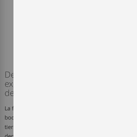
Desde Cuenca nos llegan los
expresivos vinos tintos y blancos
de la bodega Finca La Estacada.
La familia Cantarero Rodríguez apuesta desde su
bodega
Finca La Estacada
por elaborar en
tierras de Cuenca vinos de calidad con
denominación
Uclés
. Son tierras altas con la