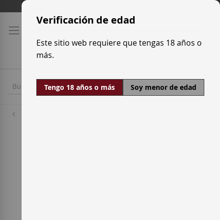
Ir
Tarifas de transporte
al
Verificación de edad
contenido
Este sitio web requiere que tengas 18 años o
más.
Tengo 18 años o más
Soy menor de edad
Bodegas
Finca La Estacada