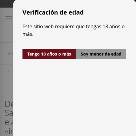
Ir
Tarifas de transporte
al
Verificación de edad
contenido
Este sitio web requiere que tengas 18 años o
más.
Tengo 18 años o más
Soy menor de edad
Bodegas
Sogas Mascaró
Desde 1987, la familia Alsina
Sardá, de gran tradición vinícola,
elabora cuidadosamente los
vinos y cavas en esa masía del