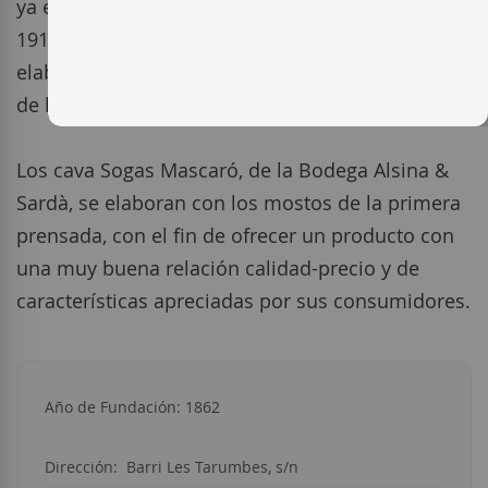
ya exportaba mostos y vinos fortificados desde
1910,
además de elaborar vinos y cavas
elaborados con las variedades cultivadas
dentro
de la finca.
Los cava Sogas Mascaró, de la Bodega Alsina
&
Sardà, se elaboran con los mostos de la primera
prensada, con el fin de
ofrecer un producto con
una muy buena relación calidad-precio y de
características apreciadas por sus consumidores.
Año de Fundación: 1862
Dirección: Barri Les Tarumbes, s/n