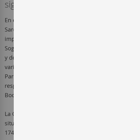
siglo XVIII.
En el año 1987 Alfons Alsina Sardà, de Alsina
&
Sarda Vins i Caves, adquiere una parte
importante de la Bodega, ya con el
nombre, JM
Sogas Mascaró. Amplia su catálogo de productos
y decide cultivar 15
ha de la finca con las
variedades autóctonas Macabeo, Xarel·lo y
Parellada.
Actualmente son Núria y Pedro los
responsables de la gestión y desarrollo de la
Bodega.
La Cava Sogas Mascaró de Alsina & Sardà, está
situada en La Masía Fontallada construida en
1742, en el municipio de
Vilafranca del Penedès,