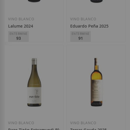
VINO BLANCO
VINO BLANCO
Lalume 2024
Eduardo Peña 2025
ENTERWINE
ENTERWINE
93
91
Dominio do Bibei
Eduardo Peña
D.O.
Ribeira Sacra
D.O.
Ribeiro
19,30 €
16,25 €
Añadir a la Lista de Deseos
Añadir a la List
VINO BLANCO
VINO BLANCO
Pazo Tizón Extramundi Blanco 2024
Terras Gauda 2025