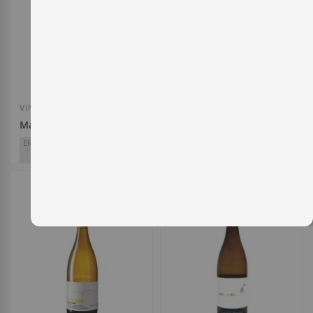
Añadir a la Lista de Deseos
Añadir a la List
VINO BLANCO
VINO BLANCO
María Andrea 2025
Santiago Ruiz 2025
ENTERWINE
ENTERWINE
91
91
Eduardo Peña
Santiago Ruiz
D.O.
Ribeiro
D.O.
Rías Baixas
13,70 €
15,60 €
Añadir a la Lista de Deseos
Añadir a la List