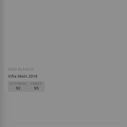
D.O.
Rías Baixas
D.O.
Rías Baixas
15,25 €
14,70 €
Añadir a la Lista de Deseos
Añadir a la List
VINO BLANCO
Viña Meín 2018
ENTERWINE
PARKER
92
93
Viña Meín
D.O.
Ribeiro
15,90 €