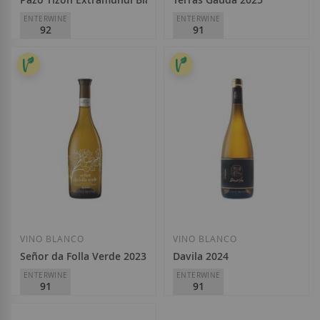
ENTERWINE
ENTERWINE
92
91
Pazo Tizón
Terras Gauda
D.O.
Ribeiro
D.O.
Rías Baixas
11,60 €
14,90 €
Añadir a la Lista de Deseos
Añadir a la List
VINO BLANCO
VINO BLANCO
Señor da Folla Verde 2023
Davila 2024
ENTERWINE
ENTERWINE
91
91
Marqués de Vizhoja
Adegas Valmiñor