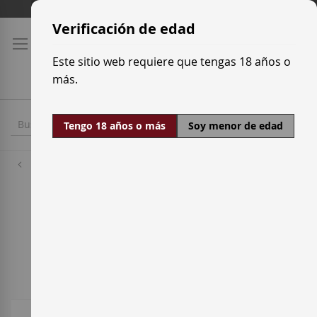
Ir
Tarifas de transporte
al
Verificación de edad
contenido
Este sitio web requiere que tengas 18 años o
más.
Tengo 18 años o más
Soy menor de edad
Uvas Blancas
Loureira Blanca
11
artículos
Ordenar por