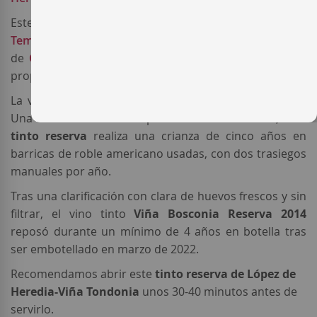
Este
vino tinto reserva
se elabora con un coupage de
Tempranillo
,
Garnacha
y un pequeño porcentaje
de
Graciano
y
Mazuela
, todas ellas de viñedos viejos
propiedad de la bodega.
La vinificación se realiza según el método tradicional.
Una vez terminados los procesos fermentativos, este
tinto reserva
realiza una crianza de cinco años en
barricas de roble americano usadas, con dos trasiegos
manuales por año.
Tras una clarificación con clara de huevos frescos y sin
filtrar, el vino tinto
Viña Bosconia Reserva 2014
reposó durante un mínimo de 4 años en botella tras
ser embotellado en marzo de 2022.
Recomendamos abrir este
tinto reserva de
López de
Heredia-Viña Tondonia
unos 30-40 minutos antes de
servirlo.