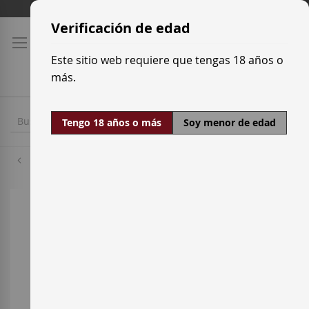
Ir
Tarifas de transporte
al
Verificación de edad
contenido
Este sitio web requiere que tengas 18 años o
más.
Tengo 18 años o más
Soy menor de edad
Graciano
Saltar
al
final
de
la
galería
de