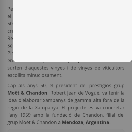
Per elaborar el xampany francès
Moët & Chandon
,
el celler posseeix unes 1.150 hectàrees de les que el
50% són "grand cru" i un 25% es destina a "premiers
crus". Les seves vinyes s'extenen per la zona de
Reims, de la Cöte des Blancs, la vall del Marme,
Sézzane i Aube per on es reparteixen els ceps de
Pinot Noir
,
Pinot Meunier
i
Chardonnay
plantades
en diferents anys. Els
xampanys Moët & Chandon
surten d'aquestes vinyes i de vinyes de viticultors
escollits minuciosament.
Cap als anys 50, el president del prestigiós grup
Moët & Chandon
, Robert Jean de Vogüé, va tenir la
idea d'elaborar xampanys de gamma alta fora de la
regió de la Xampanya. El projecte es va concretar
l'any 1959 amb la fundació de Chandon, filial del
grup Moët & Chandon a
Mendoza
,
Argentina
.