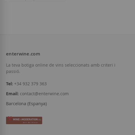
Moët & Chandon
19,00 €
enterwine.com
Afegir a la llista de desitjos
La teva botiga online de vins seleccionats amb criteri i
passió.
Tel:
+34 932 379 363
Email:
contact@enterwine.com
Barcelona (Espanya)