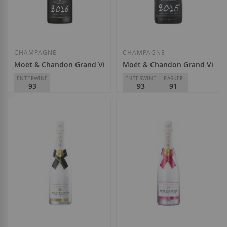
Afegir a la llista de desitjos
Afegir a la llista
CHAMPAGNE
CHAMPAGNE
Moët & Chandon Grand Vintage 2016
Moët & Chandon Grand Vinta
ENTERWINE
ENTERWINE
PARKER
93
93
91
Moët & Chandon
Moët & Chandon
68,30 €
78,35 €
Afegir a la llista de desitjos
Afegir a la llista