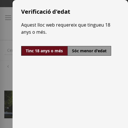
Skip
Tarifes de transport
to
Verificació d'edat
Content
Aquest lloc web requereix que tingueu 18
anys o més.
Tinc 18 anys o més
Sóc menor d'edat
Cellers
Moët & Chandon