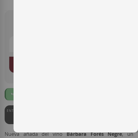
11,60 €
AÑADIR AL CARRITO
Ecológico
ENTERWINE
91
Nueva añada del vino
Bàrbara Forés Negre
, un