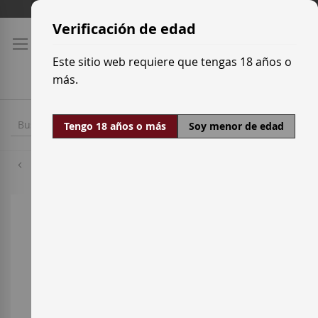
Ir
Tarifas de transporte
al
Verificación de edad
contenido
Este sitio web requiere que tengas 18 años o
más.
Tengo 18 años o más
Soy menor de edad
Garnacha Tinta
Saltar
al
final
de
la
galería
de