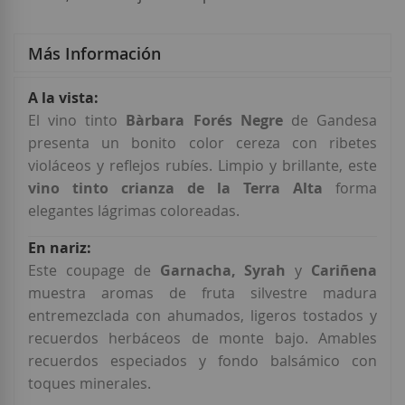
Más Información
Más
Información
El vino tinto
Bàrbara Forés Negre
de Gandesa
presenta un bonito color cereza con ribetes
violáceos y reflejos rubíes. Limpio y brillante, este
vino
tinto crianza de la Terra Alta
forma
elegantes lágrimas coloreadas.
Este coupage de
Garnacha, Syrah
y
Cariñena
muestra aromas de fruta silvestre madura
entremezclada con ahumados, ligeros tostados y
recuerdos herbáceos de monte bajo. Amables
recuerdos especiados y fondo balsámico con
toques minerales.