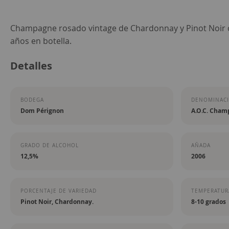
Saltar
Champagne rosado vintage de Chardonnay y Pinot Noir c
al
años en botella.
comienzo
Detalles
de
la
galería
BODEGA
DENOMINACI
de
Dom Pérignon
A.O.C. Cham
imágenes
GRADO DE ALCOHOL
AÑADA
12,5%
2006
PORCENTAJE DE VARIEDAD
TEMPERATURA
Pinot Noir, Chardonnay.
8-10 grados