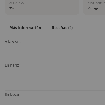
CAPACIDAD
ENVEJECIMI
75 cl
Vintage
Más Información
Reseñas
2
Más
A la vista
Información
En nariz
En boca