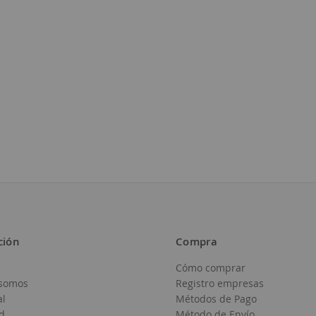
eos
ción
Compra
Cómo comprar
somos
Registro empresas
al
Métodos de Pago
d
Método de Envío