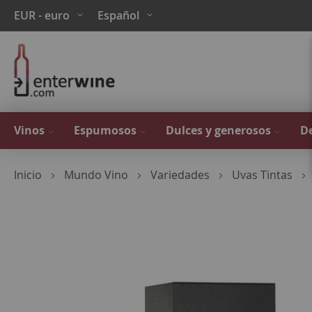
Ir
Moneda
Lenguaje
EUR - euro
Español
al
contenido
Vinos
Espumosos
Dulces y generosos
De
Inicio
Mundo Vino
Variedades
Uvas Tintas
Saltar
al
final
de
la
galería