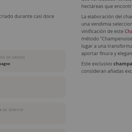
hectáreas que encontr
riado durante casi doce
La elaboración del c
una vendimia seleccio
vinificación de este
Ch
método “Champenoise”,
lugar a una transforma
aportar finura y elegan
ÓN DE ORIGEN
Este exclusivo
champa
pagne
consideran añadas exc
 DE SERVICIO