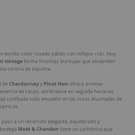
n bonito color rosado pálido con reflejos rubí. Muy
t vintage
forma finísimas burbujas que ascienden
fina corona de espuma.
l de
Chardonnay
y
Pinot Noir
ofrece aromas
sencia de cacao, abriéndose en seguida hacía las
anja confitada todo envuelto en las notas ahumadas de
lsámicas.
 paso a un recorrido elegante, equilibrado y
a bodega
Moët & Chandon
tiene un carbónico que