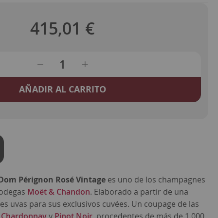
415,01 €
AÑADIR AL CARRITO
Dom Pérignon Rosé Vintage
es uno de los champagnes
bodegas
Moët & Chandon
. Elaborado a partir de una
es uvas para sus exclusivos cuvées. Un coupage de las
,
Chardonnay
y
Pinot Noir
, procedentes de más de 1.000