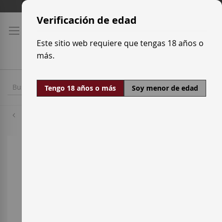
Ir
Tarifas de transporte
al
Verificación de edad
contenido
Este sitio web requiere que tengas 18 años o
más.
Tengo 18 años o más
Soy menor de edad
Macabeo
Saltar
al
final
de
la
galería
de