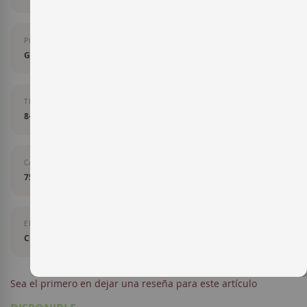
PORCENTAJE DE VARIEDAD
Garnacha Blanca, Macabeo.
TEMPERATURA DE SERVICIO
8-10 grados
CAPACIDAD
75 cl
ENVEJECIMIENTO
Crianza
Sea el primero en dejar una reseña para este artículo