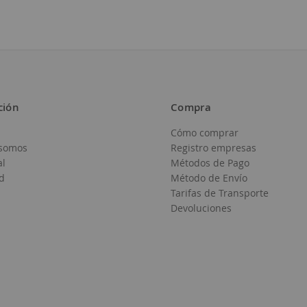
ción
Compra
Cómo comprar
Añadir
somos
Registro empresas
a
al
Métodos de Pago
d
Método de Envío
la
Tarifas de Transporte
Lista
Devoluciones
de
Deseos