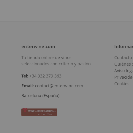
enterwine.com
Informa
Tu tienda online de vinos
Contacto
Añadir
Añadir
seleccionados con criterio y pasión.
Quiénes 
a
a
Aviso leg
Tel:
+34 932 379 363
Privacida
la
la
Cookies
Email:
contact@enterwine.com
Lista
Lista
Barcelona (España)
de
de
Deseos
Deseos