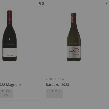
Ordenar por
O
VINO TINTO
2022 Magnum
Barbazul 2023
PEÑÍN
ENTERWINE
89
90
balá
Huerta de Albalá
z
D.O.
VT Cádiz