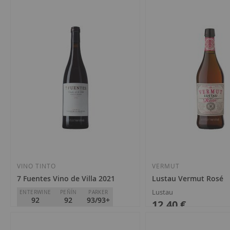
9
artículos
VINO TINTO
VERMUT
7 Fuentes Vino de Villa 2021
Lustau Vermut Rosé
Lustau
ENTERWINE
PEÑÍN
PARKER
92
92
93/93+
12,40 €
Suertes del Marqués
D.O.
Valle de la Orotava