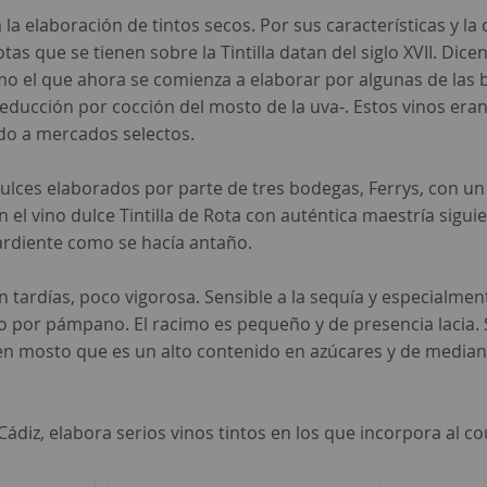
a la elaboración de tintos secos. Por sus características y la
tas que se tienen sobre la Tintilla datan del siglo XVII. D
omo el que ahora se comienza a elaborar por algunas de las 
reducción por cocción del mosto de la uva-. Estos vinos er
ado a mercados selectos.
os dulces elaborados por parte de tres bodegas, Ferrys, con 
an el vino dulce Tintilla de Rota con auténtica maestría si
ardiente como se hacía antaño.
 tardías, poco vigorosa. Sensible a la sequía y especialment
 por pámpano. El racimo es pequeño y de presencia lacia. 
 en mosto que es un alto contenido en azúcares y de media
iz, elabora serios vinos tintos en los que incorpora al coup