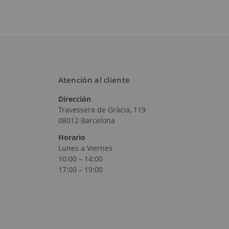
Atención al cliente
Dirección
Añadir
Travessera de Gràcia, 119
a
08012 Barcelona
la
Horario
Lunes a Viernes
Lista
10:00 – 14:00
17:00 – 19:00
de
Deseos