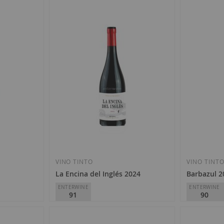
VINO TINTO
VINO TINT
La Encina del Inglés 2024
Barbazul 
ENTERWINE
ENTERWINE
91
90
Finca La Melonera
Huerta de Al
D.O.
Málaga-Sierras de Málaga
D.O.
VT Cádi