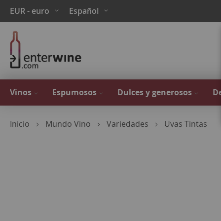
Ir
Moneda
Lenguaje
EUR - euro
Español
al
contenido
Vinos
Espumosos
Dulces y generosos
De
Inicio
Mundo Vino
Variedades
Uvas Tintas