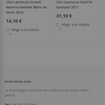
Clos Lentiscus Sumoll
Clos Lentiscus Xarel·lo
Reserva Familiar Blanc de
Xpressió 2011
Noirs 2019
31,10 €
14,10 €
Afegir a la cistella
Afegir a la llista de desitjo
Afegir a la cistella
Afegir a la llista de desitjos
enterwine.com
La teva botiga online de vins seleccionats amb criteri i
passió.
Tel:
+34 932 379 363