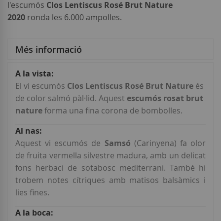
l'escumós
Clos Lentiscus Rosé Brut Nature
2020
ronda les 6.000 ampolles.
Més informació
Més
informació
El vi escumós
Clos Lentiscus Rosé Brut Nature
és
de color salmó pàl·lid. Aquest
escumós rosat brut
nature
forma una fina corona de bombolles.
Aquest vi escumós de
Samsó
(Carinyena) fa olor
de fruita vermella silvestre madura, amb un delicat
fons herbaci de sotabosc mediterrani. També hi
trobem notes cítriques amb matisos balsàmics i
lies fines.