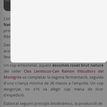
ENTERWINE
90
L'original vi escumós
Clos Lentiscus Rosé Brut
Nature
s'elabora sols amb raïm de
Samsó
(
Carinyena
)
procedent de vinyes plantades l'any 1939 a Torrent de
Ribes, dins del Parc Natural del Garraf.
Després de macerar durant un parell d'hores per
acolorir delicadament el most, el raïm fermentar amb
llevats naturals en dipòsits d'acer inoxidable.
Un cop embotellat, aquest
escumós rosat brut nature
del celler
Clos Lentiscus-Can Ramon Viticultors del
Montgròs
va completar la segona fermentació, seguida
d'una criança mínima de 36 mesos a l'ampolla. Un cop
desgorjat, no s'hi va afegir cap mena de licor
d'expedició.
Elaborat seguint principis biodinàmics, la producció de