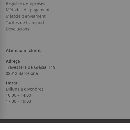
Registre d'empreses
Mètodes de pagament
Mètode d'enviament
Tarifes de transport
Devolucions
Atenció al client
Adreça
Travessera de Gràcia, 119
08012 Barcelona
Horari
Dilluns a divendres
10:00 – 14:00
17:00 – 19:00
© 2026 Galaxy Wines Online S.L.