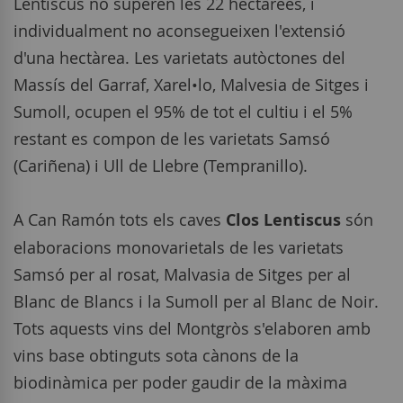
Lentiscus no superen les 22 hectàrees, i
individualment no aconsegueixen l'extensió
d'una hectàrea. Les varietats autòctones del
Massís del Garraf, Xarel•lo, Malvesia de Sitges i
Sumoll, ocupen el 95% de tot el cultiu i el 5%
restant es compon de les varietats Samsó
(Cariñena) i Ull de Llebre (Tempranillo).
A Can Ramón tots els caves
Clos Lentiscus
són
elaboracions monovarietals de les varietats
Samsó per al rosat, Malvasia de Sitges per al
Blanc de Blancs i la Sumoll per al Blanc de Noir.
Tots aquests vins del Montgròs s'elaboren amb
vins base obtinguts sota cànons de la
biodinàmica per poder gaudir de la màxima