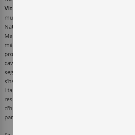
Viticultors del Montgrès
del Penedès, situada al
municipi de Sant Pere de Ribes en ple Parc
Natural del
Massís del Garraf
davant del mar
Mediterrani, s’hi reprèn l'activitat vitivinícola de la
mà dels germans Manel i Joan Aviñó. Aquest
projecte es concep amb la idea d'elaborar vins i
caves de Can Ramón tal com s'havia fet antany,
seguint el calendari lunar que determina quan
s’han de començar les diferents tasques vitícoles
i també emprar-hi els conceptes agrícoles
respectuosos amb el medi ambient, sense usos
d'herbicides i pesticides, a més d'utilitzar-hi
paràmetres biodinàmics.