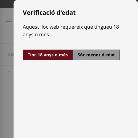
Skip
Tarifes de transport
to
Verificació d'edat
Content
Aquest lloc web requereix que tingueu 18
anys o més.
Tinc 18 anys o més
Sóc menor d'edat
Cellers
Can Ramon Viticultors del
Montgròs