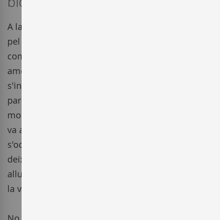
biodinàmica.
A la Masia Can Ramón l'activitat vitivinícola, tant
pel que fa al cultiu i l’elaboració com a la
comercialització de vins amb colònies
americanes i el mercat al sud del país Gal•ló,
s'inicia al segle XIV. Aquesta activitat es va veure
paralitzada per l'eclosió de la fil•loxera i la
modernització de la regió amb la indústria que
va absorbir la mà d'obra que anteriorment
s'ocupava al vinyer. A poc a poc, les terres van
deixar de conrear-se i fins i tot les més
allunyades de la propietat van ser ocupades per
la vegetació d'un bosc mediterrani.
No és fins a l'any 2001 que el celler
Can Ramón