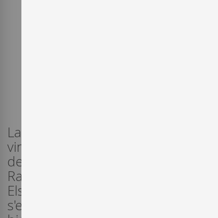
La recuperació del conreu de la
vinya al Massís del Garraf és un
dels majors èxits del celler Can
Ramon Viticultors del Montgrès.
Els seus expressius caves i vins
s'elaboren aplicant la