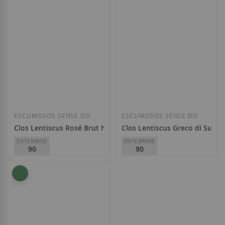
14,10 €
31,10 €
Afegir a la llista de desitjos
Afegir a la llista
ESCUMOSOS SENSE DO
ESCUMOSOS SENSE DO
Clos Lentiscus Rosé Brut Nature 2020
Clos Lentiscus Greco di Subur
ENTERWINE
ENTERWINE
90
90
Can Ramon Viticultors del
Can Ramon Viticultors del
Montgròs
Montgròs
12,20 €
13,00 €