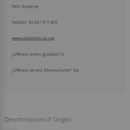
País: Espanya
Telèfon:
34 667 517 659
www.closlentiscus.cat
¿Ofereix visites guiades? Si
¿Ofereix serveis d'enoturisme? No
Denominacions d' Origen: