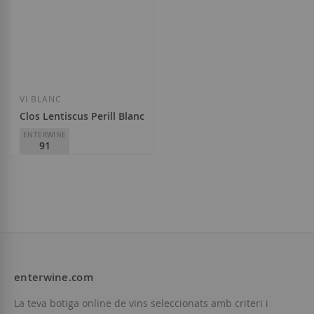
Afegir a la llista de desitjos
Afegir a la llista
VI BLANC
Clos Lentiscus Perill Blanc 2023
ENTERWINE
91
Can Ramon Viticultors del
Montgròs
D.O.
Penedès
15,85 €
enterwine.com
Afegir a la llista de desitjos
La teva botiga online de vins seleccionats amb criteri i