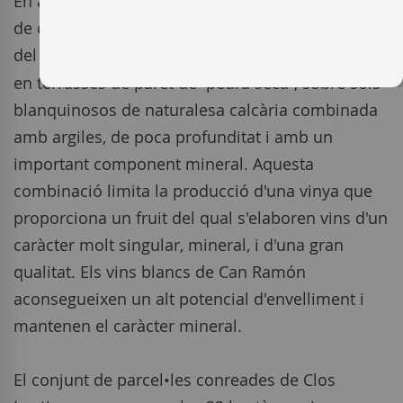
En aquesta regió amb pendents de fins a un 30%
de desnivell, els vinyers han ocupat als vessants
del
Montgròs
(358 m) els terrenys menys fèrtils
en terrasses de paret de “pedra seca”, sobre sòls
blanquinosos de naturalesa calcària combinada
amb argiles, de poca profunditat i amb un
important component mineral. Aquesta
combinació limita la producció d'una vinya que
proporciona un fruit del qual s'elaboren vins d'un
caràcter molt singular, mineral, i d'una gran
qualitat. Els vins blancs de Can Ramón
aconsegueixen un alt potencial d'envelliment i
mantenen el caràcter mineral.
El conjunt de parcel•les conreades de Clos