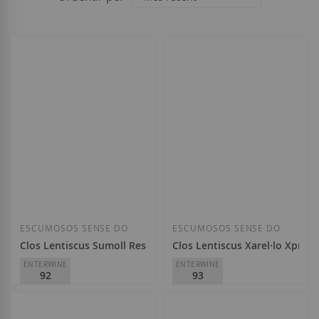
ESCUMOSOS SENSE DO
ESCUMOSOS SENSE DO
Clos Lentiscus Sumoll Reserva Familiar Blanc de Noirs 2019
Clos Lentiscus Xarel·lo Xpress
ENTERWINE
ENTERWINE
92
93
Can Ramon Viticultors del
Can Ramon Viticultors del
Montgròs
Montgròs