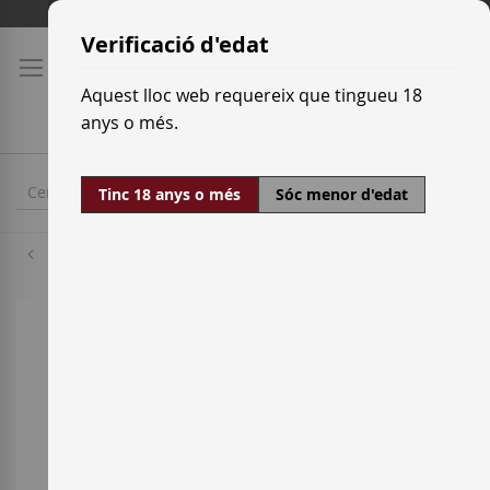
Skip
Tarifes de transport
to
Verificació d'edat
Content
Aquest lloc web requereix que tingueu 18
anys o més.
Tinc 18 anys o més
Sóc menor d'edat
Garnatxa
Skip
to
the
end
of
the
images