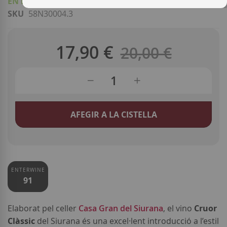
EN ESTOC
SKU
58N30004.3
17,90 €
Regular
20,00 €
Special
Price
Price
AFEGIR A LA CISTELLA
ENTERWINE
91
Elaborat pel celler
Casa Gran del Siurana
, el vino
Cruor
Clàssic
del Siurana és una excel·lent introducció a l’estil