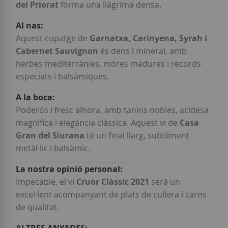
del Priorat
forma una llàgrima densa.
Aquest cupatge de
Garnatxa, Carinyena, Syrah i
Cabernet Sauvignon
és dens i mineral, amb
herbes mediterrànies, móres madures i records
especiats i balsàmiques.
Poderós i fresc alhora, amb tanins nobles, acidesa
magnífica i elegància clàssica. Aquest vi de
Casa
Gran del Siurana
té un final llarg, subtilment
metàl·lic i balsàmic.
Impecable, el vi
Cruor Clàssic 2021
serà un
excel·lent acompanyant de plats de cullera i carns
de qualitat.