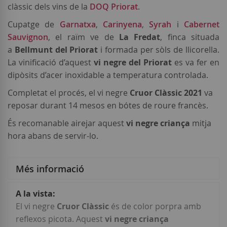
clàssic dels vins de la
DOQ Priorat
.
Cupatge de
Garnatxa
,
Carinyena
,
Syrah
i
Cabernet
Sauvignon
, el raïm ve de
La Fredat
, finca situada
a
Bellmunt del Priorat
i formada per sòls de llicorella.
La vinificació d’aquest
vi negre del Priorat
es va fer en
dipòsits d’acer inoxidable a temperatura controlada.
Completat el procés, el vi negre
Cruor Clàssic 2021
va
reposar durant 14 mesos en bótes de roure francès.
És recomanable airejar aquest
vi negre criança
mitja
hora abans de servir-lo.
Més informació
Més
informació
El vi negre
Cruor Clàssic
és de color porpra amb
reflexos picota. Aquest
vi negre criança