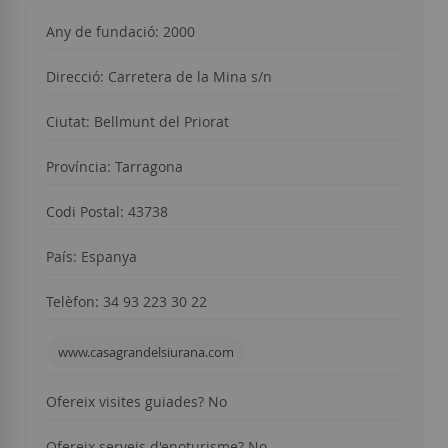
Any de fundació: 2000
Direcció: Carretera de la Mina s/n
Ciutat: Bellmunt del Priorat
Província: Tarragona
Codi Postal: 43738
País: Espanya
Telèfon: 34 93 223 30 22
www.casagrandelsiurana.com
Ofereix visites guiades? No
Ofereix serveis d'enoturisme? No