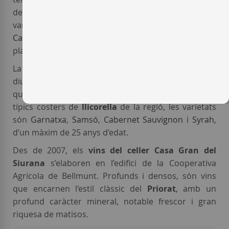
dedicades la vinya. En aquesta finca es conreen les
varietats internacionals
Cabernet Sauvignon
,
Cabernet Franc
,
Syrah
i
Merlot
, que van ser
plantades a partir de l’any 2000.
La segona finca del
celler Casa Gran del Siurana
es
diu
La Fredat
i té 38 hectàrees d’extensió, 9,38 de les
quals estan dedicades a la vinya. Plantades en els
típics costers de
llicorella
de la regió, les varietats
són
Garnatxa
,
Samsó
,
Cabernet Sauvignon
i
Syrah
,
d’un màxim de 25 anys d’edat.
Des de 2007, els
vins del celler Casa Gran del
Siurana
s’elaboren en l’edifici de la Cooperativa
Agrícola de Bellmunt. Profunds i densos, són vins
que encarnen l’estil clàssic del
Priorat
, amb un
profund caràcter mineral, notable frescor i gran
riquesa de matisos
.