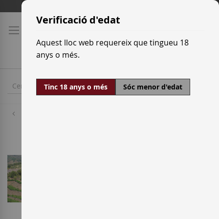
Skip
Tarifes de transport
to
Verificació d'edat
Content
Aquest lloc web requereix que tingueu 18
anys o més.
Tinc 18 anys o més
Sóc menor d'edat
Cellers
Casa Gran del Siurana