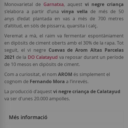
Monovarietal de
Garnatxa
, aquest
vi negre criança
s’elabora a partir d’una
vinya vella
de més de 50
anys d’edat plantada en vas a més de 700 metres
d’altitud, en sòls de pissarra, quarsita i calç.
Veremat a mà, el raïm va fermentar espontàniament
en dipòsits de ciment oberts amb el 30% de la rapa. Tot
seguit, el vi negre
Cuevas de Arom Altas Parcelas
2021
de la
DO Calatayud
va reposar durant un període
de 10 mesos en dipòsits de ciment.
Com a curiositat, el nom
AROM
és simplement el
cognom de
Fernando Mora
a l’inrevés.
La producció d'aquest
vi negre criança de Calatayud
va ser d'unes 20.000 ampolles.
Més informació