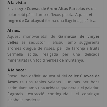
Més
informació
El vi negre
Cuevas de Arom Altas Parcelas
és de
color robí pàl·lid amb reflexos picota. Aquest
vi
negre de Calatayud
forma una llàgrima glicèrica.
Aquest monovarietal de
Garnatxa de vinyes
velles
és seductor i efusiu, amb suggerents
aromes d’aigua de roses, pell de taronja i fruita
vermella àcida, realçada per una delicada
mineralitat i un toc d’herbes de muntanya.
Fresc i ben definit, aquest vi del
celler Cuevas de
Arom
té uns tanins valents i un pas per boca
estimulant, amb una acidesa que neteja el paladar.
S’agraeix l’extracció continguda i el contingut
alcohòlic moderat.