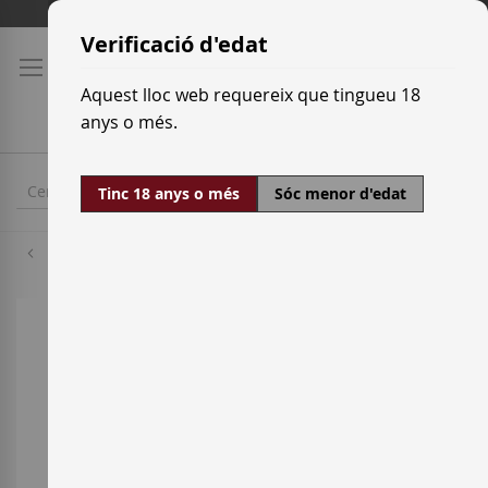
Skip
Tarifes de transport
to
Verificació d'edat
Content
Aquest lloc web requereix que tingueu 18
anys o més.
Tinc 18 anys o més
Sóc menor d'edat
Garnatxa
Skip
to
the
end
of
the
images