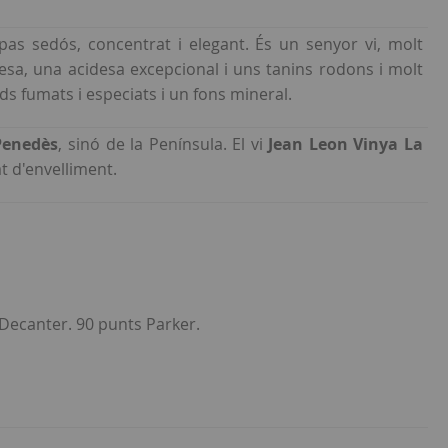
pas sedós, concentrat i elegant. És un senyor vi, molt
esa, una acidesa excepcional i uns tanins rodons i molt
rds fumats i especiats i un fons mineral.
enedès
, sinó de la Península. El vi
J
ean Leon Vinya La
t d'envelliment.
 Decanter. 90 punts Parker.