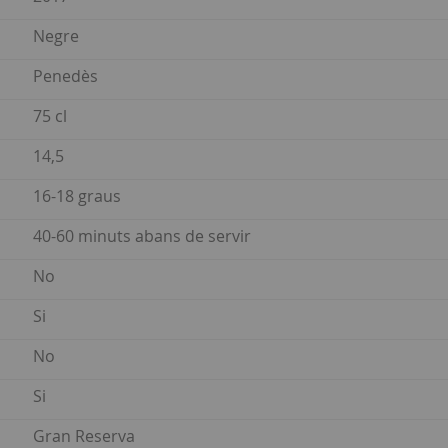
Negre
Penedès
75 cl
14,5
16-18 graus
40-60 minuts abans de servir
No
Si
No
Si
Gran Reserva