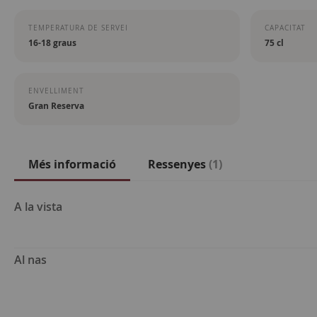
TEMPERATURA DE SERVEI
CAPACITAT
16-18 graus
75 cl
ENVELLIMENT
Gran Reserva
Més informació
Ressenyes
1
Més
A la vista
informació
Al nas