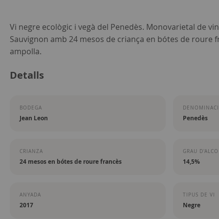
Skip
Vi negre ecològic i vegà del Penedès. Monovarietal de vi
to
Sauvignon amb 24 mesos de criança en bótes de roure fr
the
ampolla.
beginning
Detalls
of
the
images
BODEGA
DENOMINACI
gallery
Jean Leon
Penedès
CRIANZA
GRAU D'ALC
24 mesos en bótes de roure francès
14,5%
ANYADA
TIPUS DE VI
2017
Negre