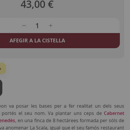
43,00 €
AFEGIR A LA CISTELLA
à
eon va posar les bases per a fer realitat un dels seus
e portés el seu nom. Va plantar uns ceps de
Cabernet
enedès
, en una finca de 8 hectàrees formada per sòls de
l va anomenar La Scala, igual que el seu famós restaurant