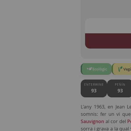
Ecològic
Veg
ENTERWINE
PEÑÍN
93
93
L'any 1963, en Jean L
somnis: fer un vi qu
Sauvignon
al cor del
P
sorra i grava a la qua