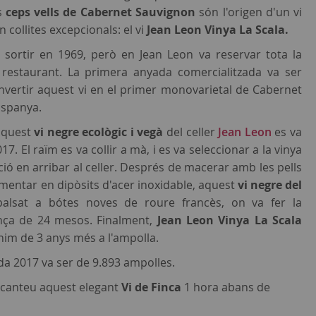
s
ceps vells de Cabernet Sauvignon
són l'origen d'un vi
collites excepcionals: el vi
Jean Leon Vinya La Scala.
sortir en 1969, però en Jean Leon va reservar tota la
 restaurant. La primera anyada comercialitzada va ser
nvertir aquest vi en el primer monovarietal de Cabernet
Espanya.
aquest
vi negre ecològic i vegà
del celler
Jean Leon
es va
17. El raïm es va collir a mà, i es va seleccionar a la vinya
ció en arribar al celler. Després de macerar amb les pells
ermentar en dipòsits d'acer inoxidable, aquest
vi negre del
alsat a bótes noves de roure francès, on va fer la
ança de 24 mesos. Finalment,
Jean Leon Vinya La Scala
im de 3 anys més a l'ampolla.
da 2017 va ser de 9.893 ampolles.
canteu aquest elegant
Vi de Finca
1 hora abans de