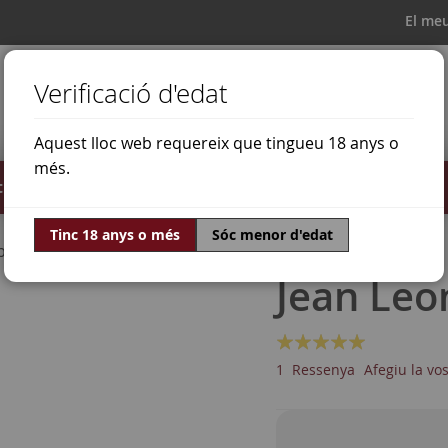
El me
Verificació d'edat
Aquest lloc web requereix que tingueu 18 anys o
més.
il·lats
Ofertes
Món del vi
Tinc 18 anys o més
Sóc menor d'edat
bernet Sauvignon
Jean Leo
Valoració:
100
100
% of
1
Ressenya
Afegiu la vo