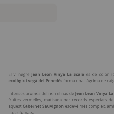
El vi negre
Jean Leon Vinya La Scala
és de color r
ecològic i vegà del Penedès
forma una llàgrima de cai
Intenses aromes definen el nas de
Jean Leon Vinya La
fruites vermelles, matisada per records especiats de
aquest
Cabernet Sauvignon
esdevé més complex, amb 
i tocs fumats.