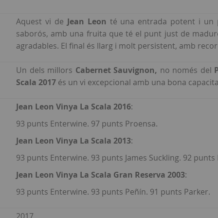
Aquest vi de
Jean Leon
té una entrada potent i un 
saborós, amb una fruita que té el punt just de madur
agradables. El final és llarg i molt persistent, amb reco
Un dels millors
Cabernet Sauvignon,
no només del
P
Scala 2017
és un vi excepcional amb una bona capacita
Jean Leon Vinya La Scala 2016
:
93 punts Enterwine. 97 punts Proensa.
Jean Leon Vinya La Scala 2013
:
93 punts Enterwine. 93 punts James Suckling. 92 punts
Jean Leon Vinya La Scala Gran Reserva 2003
:
93 punts Enterwine. 93 punts Peñín. 91 punts Parker.
2017