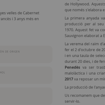
de Hollywood. Aquest
que només s'elabora en 
nyes velles de Cabernet
La primera anyada va 
ancès i 3 anys més en
producció per al seu
1970. Aquest fet va co
Sauvignon elaborat a 
La verema del raïm d'
fer el 2 d'octubre de 20
ÓN DE ORIGEN
i en una taula de selec
durant 20 dies, i de f
Penedès
va ser trasb
malolàctica i una cri
OHOL
2017
va reposar un mín
La producció de l'anya
Us recomanem que de
servir-lo.