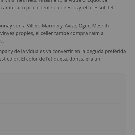
ir vins més nets. Finalment, la vídua Clicquot va
ra amb raïm procedent Cru de Bouzy, el bressol del
onnay
són a Villers Marmery, Avize, Oger, Mesnil i
e vinyes pròpies, el celler també compra raïm a
s.
mpany de la vídua es va convertir en la beguda preferida
st color. El color de l’etiqueta, doncs, era un