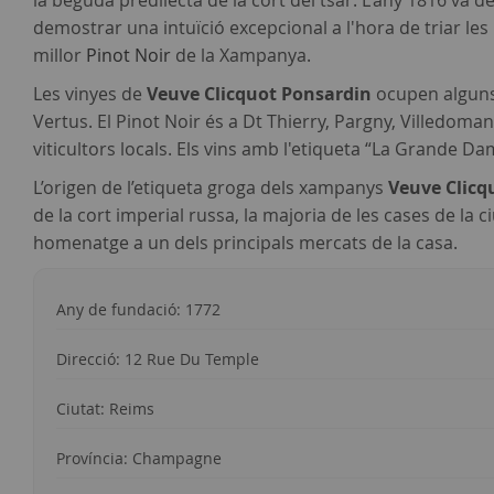
la beguda predilecta de la cort del tsar. L'any 1816 va d
demostrar una intuïció excepcional a l'hora de triar les 
millor
Pinot Noir
de la Xampanya.
Les vinyes de
Veuve Clicquot Ponsardin
ocupen alguns
Vertus. El Pinot Noir és a Dt Thierry, Pargny, Villedoma
viticultors locals. Els vins amb l'etiqueta “La Grande
L’origen de l’etiqueta groga dels xampanys
Veuve Clicq
de la cort imperial russa, la majoria de les cases de la c
homenatge a un dels principals mercats de la casa.
Any de fundació: 1772
Direcció: 12 Rue Du Temple
Ciutat: Reims
Província: Champagne