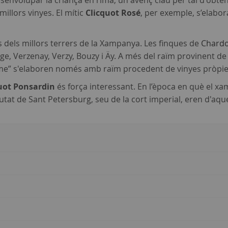
esenvolupar la criança en rima, un avenç clau per tal d'obten
millors vinyes. El mític
Clicquot Rosé
, per exemple, s’elabo
 dels millors terrers de la Xampanya. Les finques de
Chard
nge, Verzenay, Verzy, Bouzy i Äy. A més del raïm provinent d
 Dame” s'elaboren només amb raïm procedent de vinyes pròpie
uot Ponsardin
és força interessant. En l’època en què el xa
iutat de Sant Petersburg, seu de la cort imperial, eren d'aque