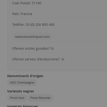
Codi Postal: 51100
País: Francia
Telèfon: 33 (0) 326 895 440
www.veuveclicquot.com
Ofereix visites guiades? Si
Ofereix serveis d'enoturisme? Si
Denominació d'origen
AOC Champagne
Varietats negres
Pinot Noir
Pinot Meunier
Varietats blanques