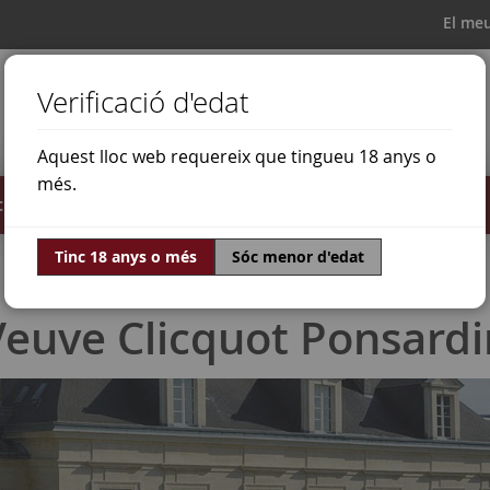
El me
Verificació d'edat
Aquest lloc web requereix que tingueu 18 anys o
més.
il·lats
Ofertes
Món del vi
Tinc 18 anys o més
Sóc menor d'edat
Veuve Clicquot Ponsardi