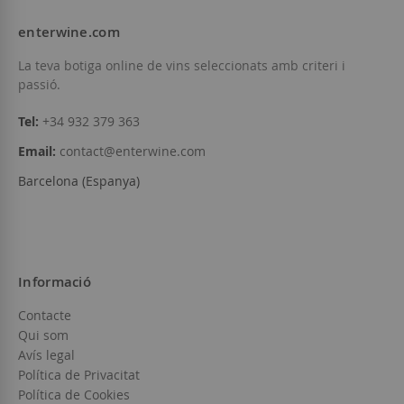
enterwine.com
Afegir a la llista
La teva botiga online de vins seleccionats amb criteri i
Afegir a la llista de desitjos
Esgotat
passió.
Tel:
+34 932 379 363
Email:
contact@enterwine.com
Barcelona (Espanya)
Informació
Contacte
Qui som
Avís legal
Política de Privacitat
Política de Cookies