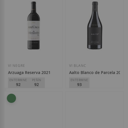
VI NEGRE
VI BLANC
Arzuaga Reserva 2021
Aalto Blanco de Parcela 2024
ENTERWINE
PEÑÍN
ENTERWINE
92
92
93
Arzuaga Navarro
Aalto Bodegas y Viñedos
D.O.
Ribera del Duero
D.O.
VT Castilla y León
34,90 €
46,40 €