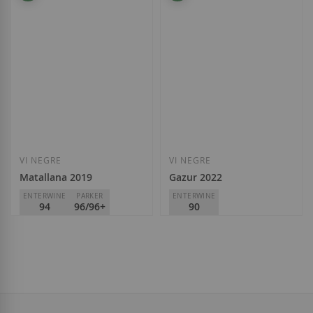
28,00 €
20,90 €
Afegir a la llista de desitjos
Afegir a la llista
VI NEGRE
VI NEGRE
Matallana 2019
Gazur 2022
ENTERWINE
PARKER
ENTERWINE
94
96/96+
90
Telmo Rodríguez
Telmo Rodríguez
D.O.
Ribera del Duero
D.O.
Ribera del Duero
63,50 €
10,85 €