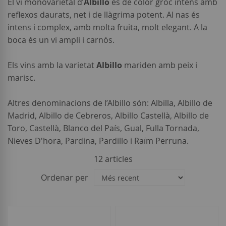
El vi monovarietal d’
Albillo
és de color groc intens amb
reflexos daurats, net i de llàgrima potent. Al nas és
intens i complex, amb molta fruita, molt elegant. A la
boca és un vi ampli i carnós.
Els vins amb la varietat
Albillo
mariden amb peix i
marisc.
Altres denominacions de l’Albillo són: Albilla, Albillo de
Madrid, Albillo de Cebreros, Albillo Castellà, Albillo de
Toro, Castellà, Blanco del País, Gual, Fulla Tornada,
Nieves D'hora, Pardina, Pardillo i Raïm Perruna.
12
articles
Ordenar per