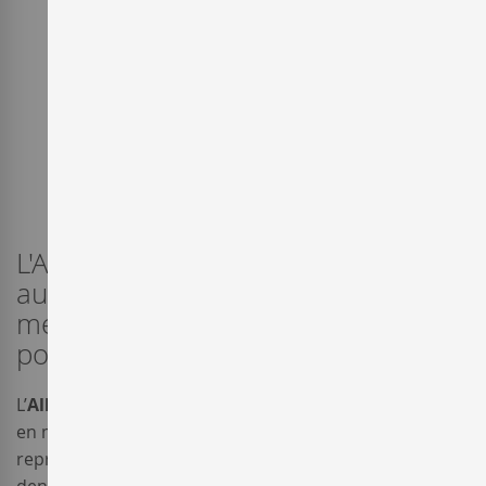
L'Albillo és una varietat blanca
autòctona que aporta frescor i
melositat als seus vins blancs. De
poca producció.
L’
Albillo
és una varietat de raïm blanc que està present
en moltes regions i, en ocasions, amb el mateix nom,
representa a castes diferents. A la terra de Zamora la