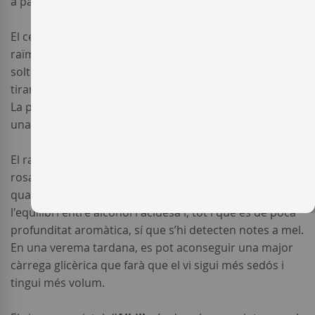
a pansa.
El cep presenta un pàmpol d’aparença semialçat. Els
raïms són d’una mida petita, compactes i amb espatlla
solta. Les baies són esfèriques, de grandària mitjana
tirant a petita i de color groguenc marró amb pigues.
La pellofa és fina. El most té un alt contingut en sucre i
una baixa acidesa.
El raïm blanc
Albillo
se sol emprar per elaborar vins
rosats, en ocasions com a monovarietal i en petites
quantitats per elaborar negres. En general tendeix a
l'equilibri entre alcohol i acidesa i, tot i que és de poca
profunditat aromàtica, sí que s’hi detecten notes a mel.
En una verema tardana, es pot aconseguir una major
càrrega glicèrica que farà que el vi sigui més sedós i
tingui més volum.