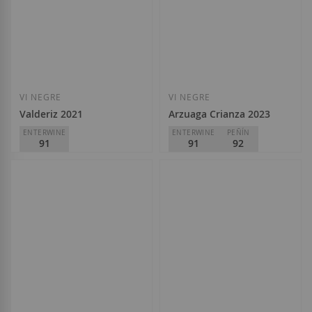
Afegir a la llista de desitjos
Afegir a la llista
VI NEGRE
VI NEGRE
Valderiz 2021
Arzuaga Crianza 2023
ENTERWINE
ENTERWINE
PEÑÍN
91
91
92
Valderiz
Arzuaga Navarro
D.O.
Ribera del Duero
D.O.
Ribera del Duero
21,20 €
23,90 €
Afegir a la llista de desitjos
Afegir a la llista