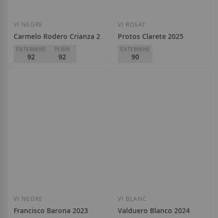
VI NEGRE
VI ROSAT
Carmelo Rodero Crianza 2023
Protos Clarete 2025
ENTERWINE
PEÑÍN
ENTERWINE
92
92
90
Bodegas Rodero
Bodegas Protos
D.O.
Ribera del Duero
D.O.
Cigales
23,80 €
7,90 €
Afegir a la llista de desitjos
Afegir a la llista
VI NEGRE
VI BLANC
Francisco Barona 2023
Valduero Blanco 2024