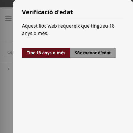
Skip
Tarifes de transport
to
Verificació d'edat
Content
Aquest lloc web requereix que tingueu 18
anys o més.
Tinc 18 anys o més
Sóc menor d'edat
Raïm blanc
Albillo