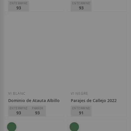
ENTERWINE
ENTERWINE
93
93
Francisco Barona
Bodegas Valduero
D.O.
Ribera del Duero
D.O.
VT Castilla y León
40,50 €
23,20 €
Afegir a la llista de desitjos
Afegir a la llista
VI BLANC
VI NEGRE
Dominio de Atauta Albillo Mayor 2021
Parajes de Callejo 2022
ENTERWINE
PARKER
ENTERWINE
93
93
91
Dominio de Atauta
Félix Callejo
D.O.
Ribera del Duero
D.O.
Ribera del Duero