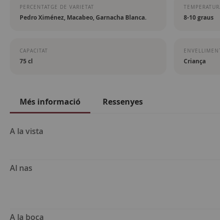
PERCENTATGE DE VARIETAT
TEMPERATURA
Pedro Ximénez, Macabeo, Garnacha Blanca.
8-10 graus
CAPACITAT
ENVELLIMEN
75 cl
Criança
Més informació
Ressenyes
Més
A la vista
informació
Al nas
A la boca