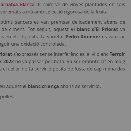
arnatxa Blanca
. El raïm ve de vinyes plantades en sòls
s, veremats a mà amb selecció rigorosa de la fruita.
s gotims sencers es van premsar delicadament abans de
 de ciment. Tot seguit, aquest
vi blanc d’El Priorat
va
 en els dipòsits. La varietat
Pedro Ximénez
es va criar
guir una oxidació controlada.
riorat
s’expressés sense interferències, el vi blanc
Terroir
x 2022
no va passar per bóta. Va ser embotellat en maig
e el celler no fa servir dipòsits de fusta de cap mena des
geu aquest
vi blanc criança
abans de servir-lo.
polles.