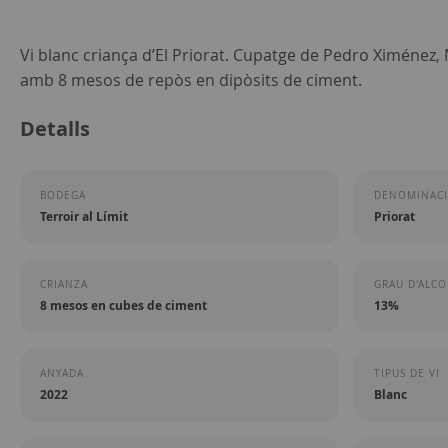
Skip
Vi blanc criança d’El Priorat. Cupatge de Pedro Ximénez
to
amb 8 mesos de repòs en dipòsits de ciment.
the
Detalls
beginning
of
the
BODEGA
DENOMINACI
images
Terroir al Límit
Priorat
gallery
CRIANZA
GRAU D'ALC
8 mesos en cubes de ciment
13%
ANYADA
TIPUS DE VI
2022
Blanc