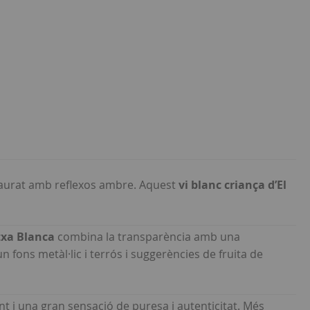
aurat amb reflexos ambre. Aquest
vi blanc criança d’El
txa Blanca
combina la transparència amb una
 fons metàl·lic i terrós i suggerències de fruita de
lent i una gran sensació de puresa i autenticitat. Més