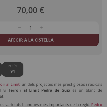
70,00 €
AFEGIR A LA CISTELLA
PEÑÍN
94
oir al Límit
, un dels projectes més prestigiosos i radicals
el vi
Terroir al Límit Pedra de Guix
és un blanc de
at.
res varietats blanques més importants de la regió:
Pedro