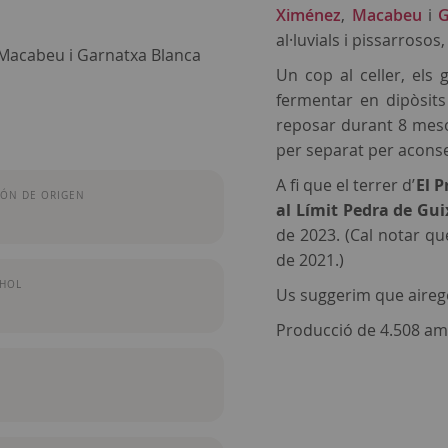
Ximénez
,
Macabeu
i
G
al·luvials i pissarroso
, Macabeu i Garnatxa Blanca
Un cop al celler, el
fermentar en dipòsits
reposar durant 8 mesos
per separat per aconse
A fi que el terrer d’
El P
ÓN DE ORIGEN
al Límit Pedra de Gui
de 2023. (Cal notar qu
de 2021.)
OHOL
Us suggerim que aire
Producció de 4.508 am