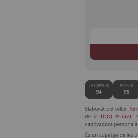
ENTERWINE
PARKER
94
95
Elaborat pel celler
Terr
de la
DOQ Priorat
, 
captivadora personalit
És un cupatge de les t