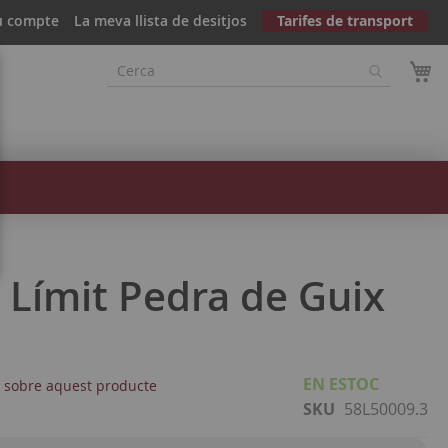
u compte
La meva llista de desitjos
Tarifes de transport
l Límit Pedra de Guix
EN ESTOC
r sobre aquest producte
SKU
58L50009.3