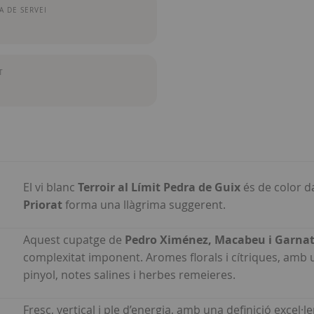
 DE SERVEI
T
El vi blanc
Terroir al Límit Pedra de Guix
és de color d
Priorat
forma una llàgrima suggerent.
Aquest cupatge de
Pedro Ximénez, Macabeu i Garna
complexitat imponent. Aromes florals i cítriques, amb un
pinyol, notes salines i herbes remeieres.
Fresc, vertical i ple d’energia, amb una definició excel·