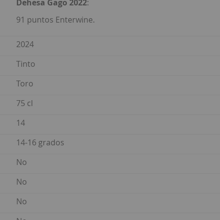
Dehesa Gago 2022
:
91 puntos Enterwine.
2024
Tinto
Toro
75 cl
14
14-16 grados
No
No
No