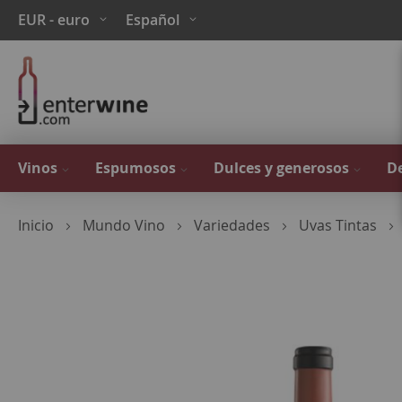
Ir
Moneda
Lenguaje
EUR - euro
Español
al
contenido
Vinos
Espumosos
Dulces y generosos
De
Inicio
Mundo Vino
Variedades
Uvas Tintas
Saltar
al
final
de
la
galería