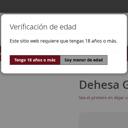
Verificación de edad
Este sitio web requiere que tengas 18 años o más.
stilados
Ofertas
Mundo Vino
Tengo 18 años o más
Soy menor de edad
Tinta de Toro
Dehesa 
Sea el primero en dejar u