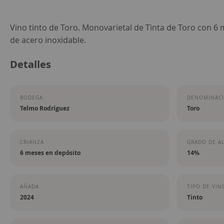
Saltar
Vino tinto de Toro. Monovarietal de Tinta de Toro con 6
al
de acero inoxidable.
comienzo
Detalles
de
la
galería
BODEGA
DENOMINACI
de
Telmo Rodríguez
Toro
imágenes
CRIANZA
GRADO DE A
6 meses en depósito
14%
AÑADA
TIPO DE VIN
2024
Tinto