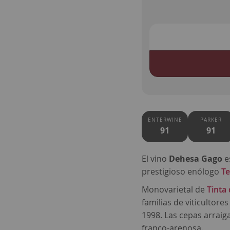
ENTERWINE
PARKER
91
91
El vino
Dehesa Gago
e
prestigioso enólogo
T
Monovarietal de
Tinta
familias de viticultore
1998. Las cepas arraig
franco-arenosa.