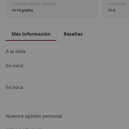
TEMPERATURA DE SERVICIO
CAPACIDAD
14-16 grados
75 cl
Más Información
Reseñas
Más
A la vista
Información
En nariz
En boca
Nuestra opinión personal