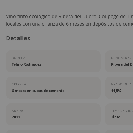
Saltar
Vino tinto ecológico de Ribera del Duero. Coupage de Tin
al
locales con una crianza de 6 meses en depósitos de cem
comienzo
Detalles
de
la
galería
BODEGA
DENOMINACI
de
Telmo Rodríguez
Ribera del 
imágenes
CRIANZA
GRADO DE A
6 meses en cubas de cemento
14,5%
AÑADA
TIPO DE VIN
2022
Tinto