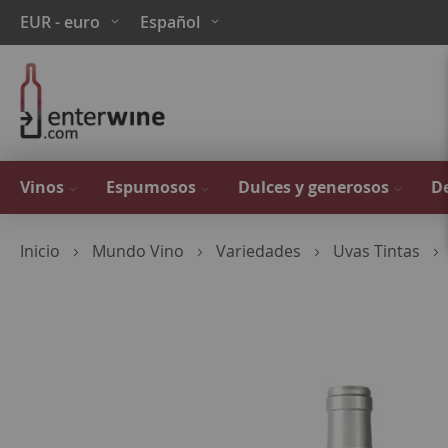
Ir
Moneda
Lenguaje
EUR - euro
Español
al
contenido
Vinos
Espumosos
Dulces y generosos
De
Inicio
Mundo Vino
Variedades
Uvas Tintas
Saltar
al
final
de
la
galería