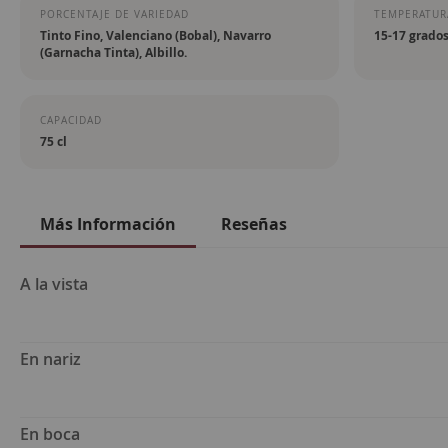
PORCENTAJE DE VARIEDAD
TEMPERATURA
Tinto Fino, Valenciano (Bobal), Navarro
15-17 grado
(Garnacha Tinta), Albillo.
CAPACIDAD
75 cl
Más Información
Reseñas
Más
A la vista
Información
En nariz
En boca