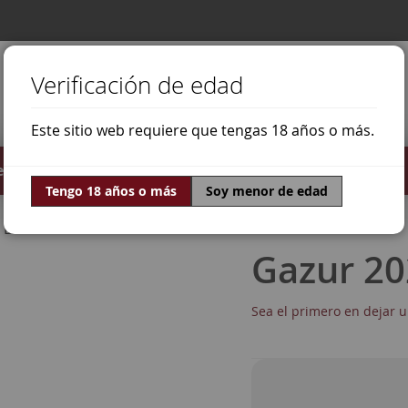
Verificación de edad
Este sitio web requiere que tengas 18 años o más.
stilados
Ofertas
Mundo Vino
Tengo 18 años o más
Soy menor de edad
Bobal
Gazur 2
Sea el primero en dejar u