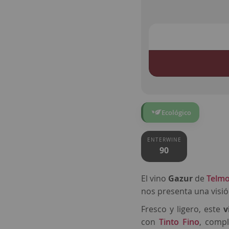
Ecológico
ENTERWINE
90
El vino
Gazur
de
Telmo
nos presenta una visió
Fresco y ligero, este
v
con
Tinto Fino
, comp