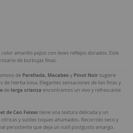
 color amarillo pajizo con leves reflejos dorados. Este
osario de burbujas finas.
spumoso de
Parellada, Macabeo
y
Pinot Noir
sugiere
de hierba luisa. Elegantes sensaciones de lías finas y
re
de
larga crianza
encontramos un vivo y refrescante
t de Can Feixes
tiene una textura delicada y un
 cítricas y sutiles toques ahumados. Recorrido seco y
final persistente que deja un sutil postgusto amargo.