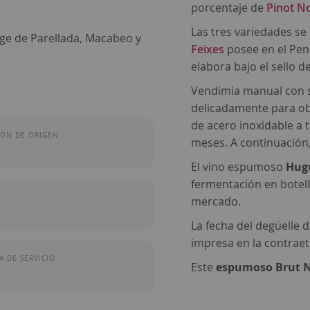
porcentaje de
Pinot No
Las tres variedades se
ge de Parellada, Macabeo y
Feixes
posee en el Pen
elabora bajo el sello
Vendimia manual con s
delicadamente para ob
de acero inoxidable a
ÓN DE ORIGEN
meses. A continuación,
El vino espumoso
Hugu
fermentación en botell
mercado.
La fecha del degüelle 
impresa en la contraet
 DE SERVICIO
Este
espumoso Brut 