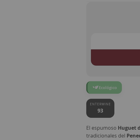
Ecológico
ENTERWINE
93
El espumoso
Huguet d
tradicionales del
Pene