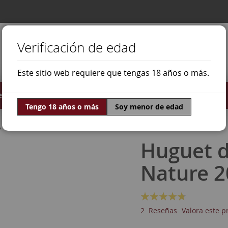
Verificación de edad
Este sitio web requiere que tengas 18 años o más.
stilados
Ofertas
Mundo Vino
Tengo 18 años o más
Soy menor de edad
Macabeo
Huguet d
Nature 2
Valoración:
90
100
% of
2
Reseñas
Valora este p