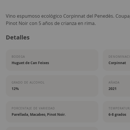
Saltar
Vino espumoso ecológico Corpinnat del Penedès. Coupa
al
Pinot Noir con 5 años de crianza en rima.
comienzo
Detalles
de
la
galería
BODEGA
DENOMINACI
de
Huguet de Can Feixes
Corpinnat
imágenes
GRADO DE ALCOHOL
AÑADA
12%
2021
PORCENTAJE DE VARIEDAD
TEMPERATURA
Parellada, Macabeo, Pinot Noir.
6-8 grados