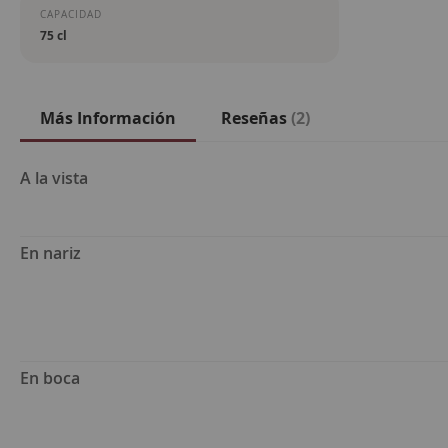
CAPACIDAD
75 cl
Más Información
Reseñas
2
Más
A la vista
Información
En nariz
En boca