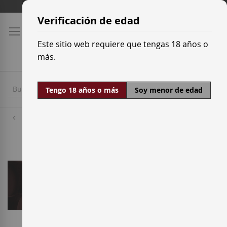
Ir
Tarifas de transporte
al
Verificación de edad
contenido
Este sitio web requiere que tengas 18 años o
más.
Tengo 18 años o más
Soy menor de edad
Bodegas
Altavins