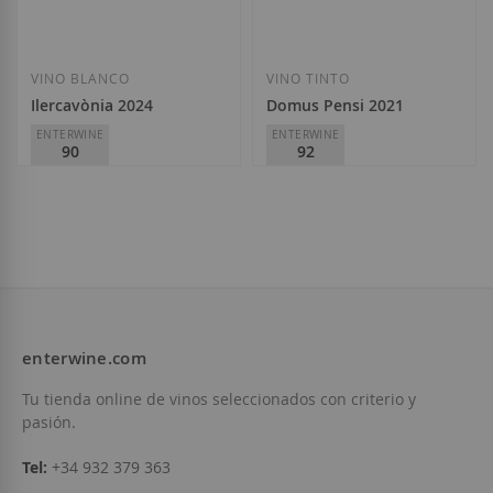
Añadir a la Lista de Deseos
Añadir a la List
VINO BLANCO
VINO TINTO
Ilercavònia 2024
Domus Pensi 2021
ENTERWINE
ENTERWINE
90
92
Altavins
Altavins
D.O.
Alella
D.O.
Terra Alta
9,85 €
16,20 €
enterwine.com
Añadir a la Lista de Deseos
Añadir a la List
Tu tienda online de vinos seleccionados con criterio y
pasión.
Tel:
+34 932 379 363