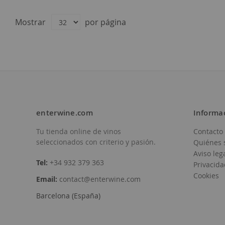
Deseos
Deseos
Jaume de Puntiró
Jaume de Puntiró
D.O.
Binissalem Mallorca
D.O.
Binissalem Mallorca
Mostrar
por página
14,10 €
14,85 €
enterwine.com
Informa
Tu tienda online de vinos
Contacto
Añadir
Añadir
seleccionados con criterio y pasión.
Quiénes 
a
a
Aviso leg
Tel:
+34 932 379 363
Privacida
la
la
Cookies
Email:
contact@enterwine.com
Lista
Lista
Barcelona (España)
de
de
Deseos
Deseos