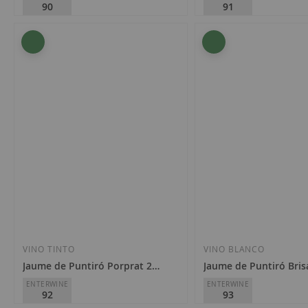
90
91
Jaume de Puntiró
Jaume de Puntiró
D.O.
Binissalem Mallorca
D.O.
Binissalem Mallorca
9,60 €
10,50 €
Añadir
Añadir
a
a
la
la
VINO TINTO
VINO BLANCO
Jaume de Puntiró Porprat 2017
Jaume de Puntiró Bris
Lista
Lista
ENTERWINE
ENTERWINE
92
93
de
de