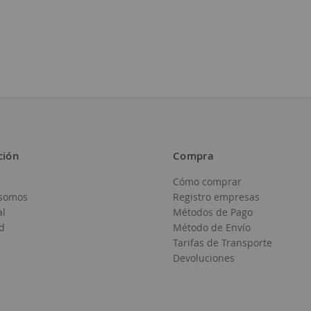
Deseos
ción
Compra
Cómo comprar
somos
Registro empresas
al
Métodos de Pago
d
Método de Envío
Tarifas de Transporte
Devoluciones