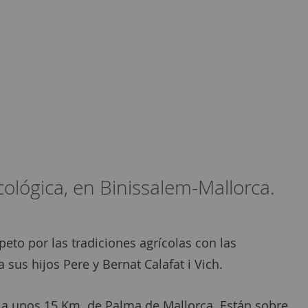
ológica, en Binissalem-Mallorca.
eto por las tradiciones agrícolas con las
sus hijos Pere y Bernat Calafat i Vich.
, a unos 15 Km. de Palma de Mallorca. Están sobre