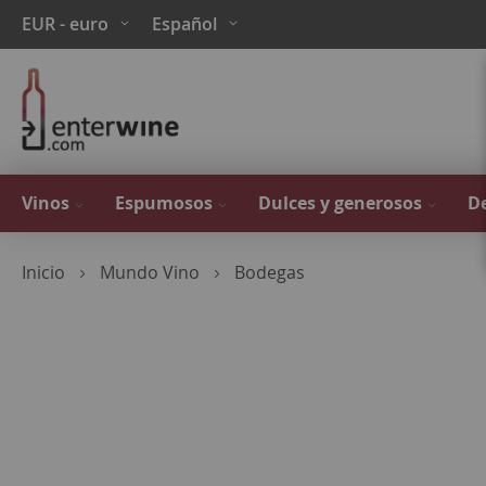
Ir
Moneda
Lenguaje
EUR - euro
Español
al
contenido
Vinos
Espumosos
Dulces y generosos
De
Inicio
Mundo Vino
Bodegas