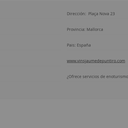
Dirección:
Plaça Nova 23
Provincia:
Mallorca
Pais: España
www.vinsjaumedepuntiro.com
¿Ofrece servicios de enoturism