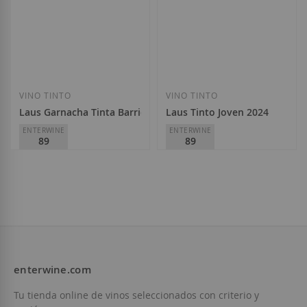
Añadir a la Lista de Deseos
Añadir a la List
VINO TINTO
VINO TINTO
Laus Garnacha Tinta Barrica 2023
Laus Tinto Joven 2024
ENTERWINE
ENTERWINE
89
89
Laus
Laus
D.O.
Somontano
D.O.
Somontano
5,70 €
5,15 €
enterwine.com
Añadir a la Lista de Deseos
Añadir a la List
Tu tienda online de vinos seleccionados con criterio y