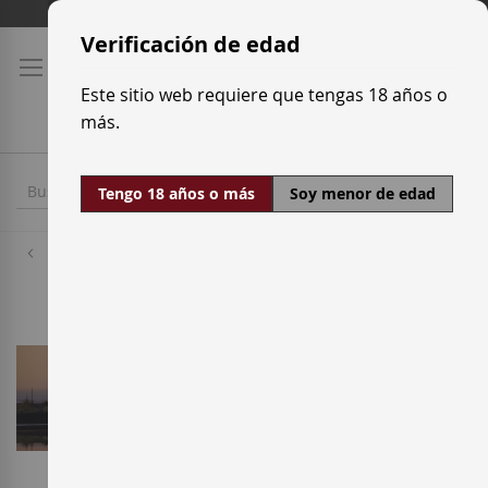
Ir
Tarifas de transporte
al
Verificación de edad
contenido
Este sitio web requiere que tengas 18 años o
más.
Tengo 18 años o más
Soy menor de edad
Bodegas
Laus