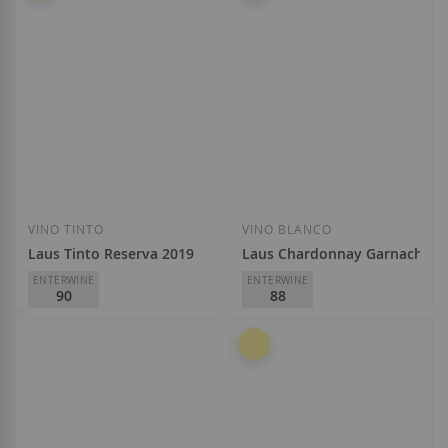
5,65 €
6,30 €
Añadir a la Lista de Deseos
Añadir a la List
VINO TINTO
VINO BLANCO
Laus Tinto Reserva 2019
Laus Chardonnay Garnacha 2
ENTERWINE
ENTERWINE
90
88
Laus
Laus
D.O.
Somontano
D.O.
Somontano
9,40 €
5,70 €