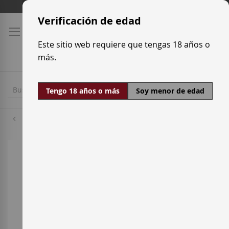
Ir
Tarifas de transporte
al
Verificación de edad
contenido
Este sitio web requiere que tengas 18 años o
más.
Tengo 18 años o más
Soy menor de edad
Malvasía
Saltar
al
final
de
la
galería
de