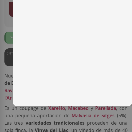
AÑADIR AL CARRITO
Ecológico
ENTERWINE
PARKER
92
92
Nueva añada del espumoso
Raventós i Blanc Blanc
de Blancs
,
elaborado por la prestigiosa bodega
Raventós i Blanc
bajo la denominación
Conca de
l'Anoia
.
Es un coupage de
Xarel·lo
,
Macabeo
y
Parellada
, con
una pequeña aportación de
Malvasía de Sitges
(5%).
Las tres
variedades tradicionales
proceden de una
sola finca, la
Vinya del Llac
, un viñedo de más de 40