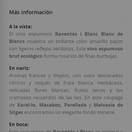
Más Información
Más
Información
El vino espumoso
Raventós i Blanc Blanc de
Blancs
muestra un brillante color amarillo pajizo
con ligeros reflejos verdosos. Este
vino espumoso
brut ecológico
forma rosarios de finas burbujas.
Aromas francos y limpios, con unos destacados
cítricos y toques de fruta blanca. Herbáceos,
delicadas flores blancas, frutos secos y los
cremosos recuerdos de las lías. En este coupage
de
Xarel·lo, Macabeo, Parellada
y
Malvasía
de
Sitges
encontramos un elegante fondo mineral.
Este espumoso de
Raventós i Blanc
es original y