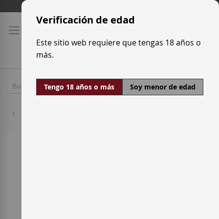
Ir
Tarifas de transporte
al
Verificación de edad
contenido
Este sitio web requiere que tengas 18 años o
más.
Tengo 18 años o más
Soy menor de edad
Tempranillo Blanco
Saltar
al
final
de
la
galería
de