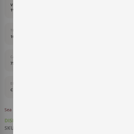
Viura 92%, Tempranillo Blanco 7%, otras variedades blancas
1%.
TEMPERATURA DE SERVICIO
10-12 grados
CAPACIDAD
75 cl
ENVEJECIMIENTO
Crianza
Sea el primero en dejar una reseña para este artículo
DISPONIBLE
SKU
80TJ0007