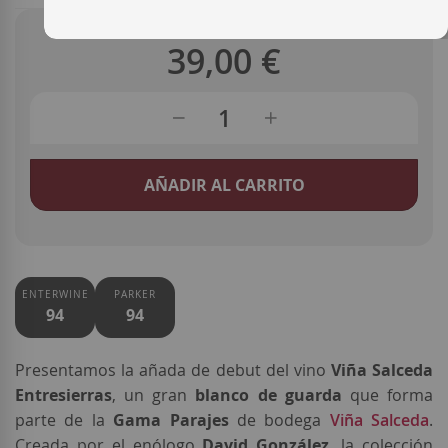
39,00 €
AÑADIR AL CARRITO
ENTERWINE
PARKER
94
94
Presentamos la añada de debut del vino
Viña Salceda
Entresierras
, un gran
blanco de guarda
que forma
parte de la
Gama Parajes
de bodega
Viña Salceda
.
Creada por el enólogo
David González
, la colección