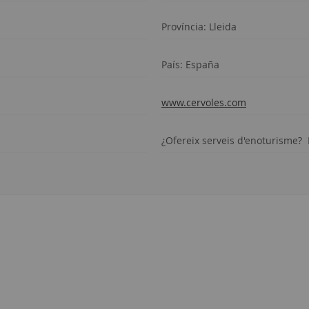
Província: Lleida
País: España
www.cervoles.com
¿Ofereix serveis d'enoturisme?