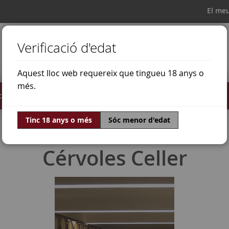
El me
Verificació d'edat
Aquest lloc web requereix que tingueu 18 anys o
més.
il·lats
Ofertes
Món del vi
Tinc 18 anys o més
Sóc menor d'edat
Cérvoles Celler