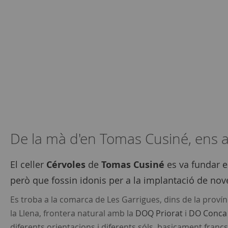
De la mà d'en Tomas Cusiné, ens ar
El celler
Cérvoles
de
Tomas Cusiné
es va fundar e
però que fossin idonis per a la implantació de nov
Es troba a la comarca de Les Garrigues, dins de la prov
la Llena, frontera natural amb la
DOQ Priorat
i
DO Conca
diferents orientacions i diferents sóls, basicament francs