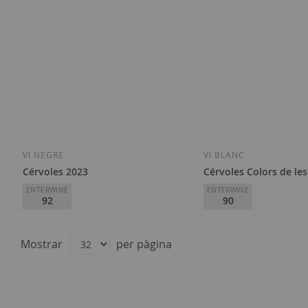
VI NEGRE
VI BLANC
Cérvoles 2023
Cérvoles Colors de le
ENTERWINE
ENTERWINE
92
90
Cérvoles Celler
Cérvoles Celler
D.O.
Costers del Segre
D.O.
Costers del Segre
Mostrar
per pàgina
26,00 €
9,70 €