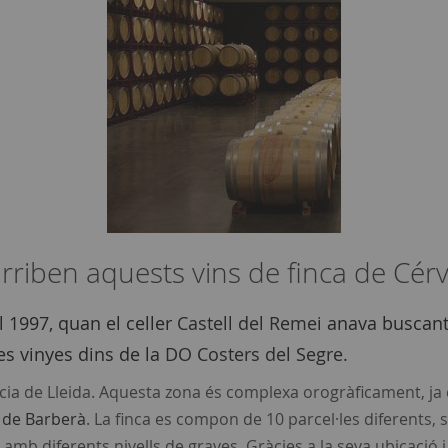
riben aquests vins de finca de Cérvo
l 1997, quan el celler
Castell del Remei
anava buscant 
es vinyes dins de la
DO Costers del Segre
.
íncia de Lleida. Aquesta zona és complexa orogràficament, j
 de Barberà
. La finca es compon de 10 parcel·les diferents, 
 amb diferents nivells de graves. Gràcies a la seva ubicació i