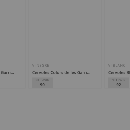
VI NEGRE
VI BLANC
s Garrigues Blanc 2025
Cérvoles Colors de les Garrigues 2023
Cérvoles B
ENTERWINE
ENTERWINE
90
92
Cérvoles Celler
Cérvoles Cel
D.O.
Costers del Segre
D.O.
Costers
11,00 €
25,60 €