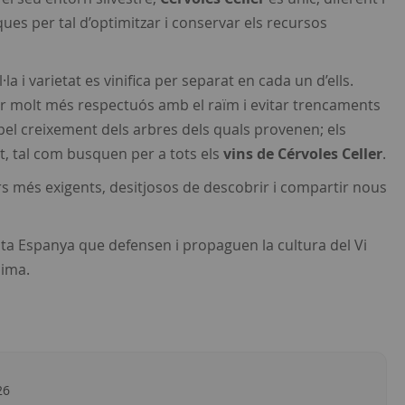
ues per tal d’optimitzar i conservar els recursos
a i varietat es vinifica per separat en cada un d’ells.
í ser molt més respectuós amb el raïm i evitar trencaments
pel creixement dels arbres dels quals provenen; els
t, tal com busquen per a tots els
vins de Cérvoles Celler
.
rs més exigents, desitjosos de descobrir i compartir nous
 tota Espanya que defensen i propaguen la cultura del Vi
lima.
26