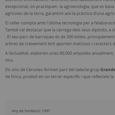
excepcional, on practiquen la agroecologia, que es basa e
agrícoles de la terra, garantint així la pràctica d’una agri
El celler compta amb l’última tecnologia per a l’elaboració
També cal destacar que la càrrega dels seus dipòsits, a di
. El seu parc de barriques és de 300 bótes, principalmen
arbres de creixement lent aporten matissos i caràcters d
A l’actualitat, elaboren unes 80.000 ampolles anualment,
vins.
Els vins de Cérvoles formen part del selecte grup
Grande
de Finca, produït en un terrer específic i que reflecteix la
Any de fundació: 1997