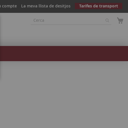
u compte
La meva llista de desitjos
Tarifes de transport