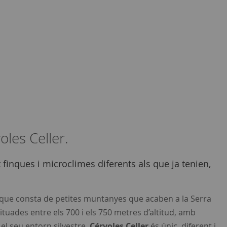
les Celler.
finques i microclimes diferents als que ja tenien,
a que consta de petites muntanyes que acaben a la Serra
situades entre els 700 i els 750 metres d’altitud, amb
 el seu entorn silvestre,
Cérvoles Celler
és únic, diferent i