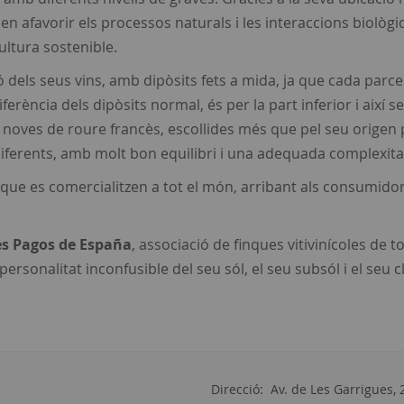
n afavorir els processos naturals i les interaccions biològiq
cultura sostenible.
 dels seus vins, amb dipòsits fets a mida, ja que cada parcel·l
ferència dels dipòsits normal, és per la part inferior i aix
t noves de roure francès, escollides més que pel seu origen 
iferents, amb molt bon equilibri i una adequada complexita
 que es comercialitzen a tot el món, arribant als consumido
s Pagos de España
, associació de finques vitivinícoles de
 personalitat inconfusible del seu sól, el seu subsól i el seu c
Direcció: Av. de Les Garrigues, 