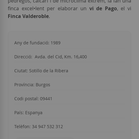
pedregós, calcari i de microclima extrem, la fan una
finca excel•lent per elaborar un
vi de Pago
, el vi
Finca Valderoble
.
Any de fundació: 1989
Direcció:
Avda. del Cid, Km. 16,400
Ciutat:
Sotillo de la Ribera
Província: Burgos
Codi postal: 09441
País: Espanya
Telèfon: 34
947 532 312