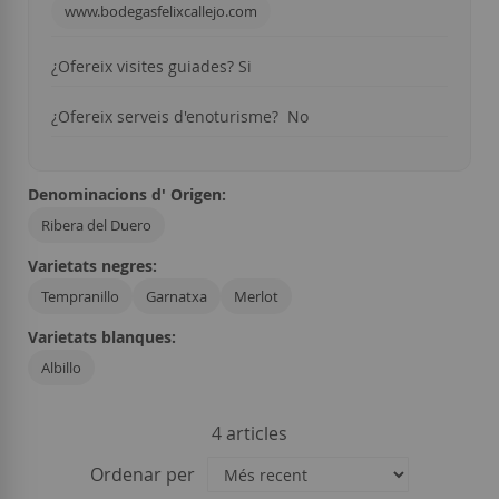
www.bodegasfelixcallejo.com
¿Ofereix visites guiades? Si
¿Ofereix serveis d'enoturisme? No
Denominacions d' Origen:
Ribera del Duero
Varietats negres:
Tempranillo
Garnatxa
Merlot
Varietats blanques:
Albillo
4
articles
Ordenar per