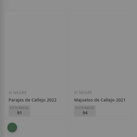
VI NEGRE
VI NEGRE
Parajes de Callejo 2022
Majuelos de Callejo 2021
ENTERWINE
ENTERWINE
91
94
Félix Callejo
Félix Callejo
D.O.
Ribera del Duero
D.O.
Ribera del Duero