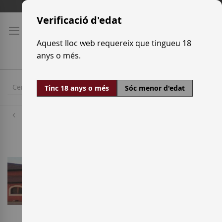
Skip
Tarifes de transport
to
Verificació d'edat
Content
Aquest lloc web requereix que tingueu 18
anys o més.
Tinc 18 anys o més
Sóc menor d'edat
Cellers
Félix Callejo