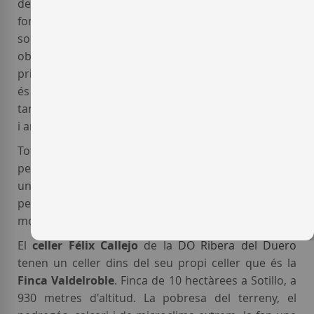
de vins de terrer, s'han de respectar
fonamentalment les característiques del sòl, i
solament amb un maneig ecològic és possible
obtenir la màxima expressió del terrer en els vins. La
principal característica en l'elaboració dels seus vins
és l'ús de llevats autòctons, gràcies als quals poden
tancar el cicle del terrer, obtenint vins més autèntics
i amb major personalitat.
Tots els
vins de Félix Callejo
sempre s'han sabut fer
per estar presents i posicionar-se al mercat com
una bona alternativa, són vins ben elaborats aptes
per a tots els públics, i amb produccions
moderades.
El
celler Félix Callejo
de la
DO Ribera del Duero
tenen un celler dins del seu propi celler que és la
Finca Valdelroble
. Finca de 10 hectàrees a Sotillo, a
930 metres d'altitud. La pobresa del terreny, el