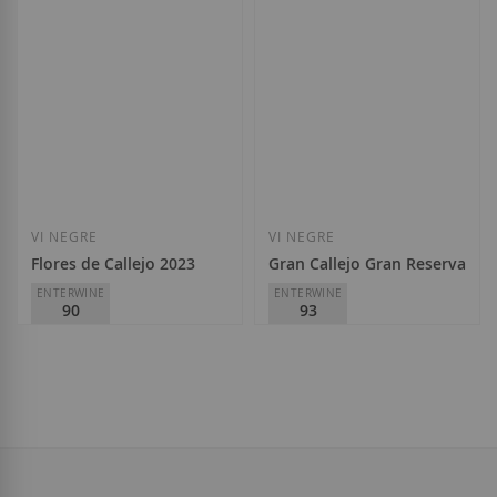
20,90 €
34,00 €
Afegir a la llista de desitjos
Afegir a la llista
VI NEGRE
VI NEGRE
Flores de Callejo 2023
Gran Callejo Gran Reserva 20
ENTERWINE
ENTERWINE
90
93
Félix Callejo
Félix Callejo
D.O.
Ribera del Duero
D.O.
Ribera del Duero
9,40 €
72,00 €