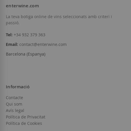
enterwine.com
Afegir a la llista de desitjos
Afegir a la llista
La teva botiga online de vins seleccionats amb criteri i
passió.
Tel:
+34 932 379 363
Email:
contact@enterwine.com
Barcelona (Espanya)
Informació
Contacte
Qui som
Avís legal
Política de Privacitat
Política de Cookies