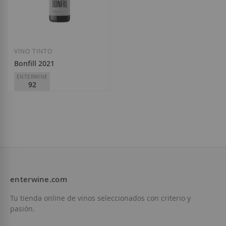
Añadir a la Lista de Deseos
Añadir a la List
VINO TINTO
Bonfill 2021
ENTERWINE
92
Arché Pagès
D.O.
Empordà
21,90 €
enterwine.com
Añadir a la Lista de Deseos
Tu tienda online de vinos seleccionados con criterio y
pasión.