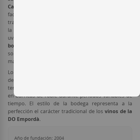
Capmany
son graníticos, ácidos y muy pobres. Este
factor, unido a la presencia del viento de
tramontana, que previene enfermedades y aumenta
la concentración de las mosto, permite obtener
uvas de excelente calidad. La viticultura de esta
bodega del Empordà
se rige por criterios de
sostenibilidad ambiental y mínima intervención. La
mayoría de labores en el campo se realizan a mano.
Los
vinos de la bodega Arché Pagès
fermentan en
depósitos de acero inoxidable a
temperatura controlada, tras lo cual suelen criarse
en barricas de roble durante períodos variables de
tiempo. El estilo de la bodega representa a la
perfección el carácter tradicional de los
vinos de la
DO Empordà
.
Año de fundación: 2004