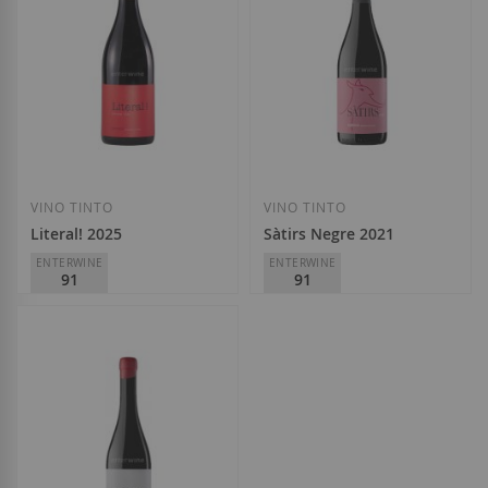
VINO TINTO
VINO TINTO
Literal! 2025
Sàtirs Negre 2021
ENTERWINE
ENTERWINE
91
91
Arché Pagès
Arché Pagès
D.O.
Empordà
D.O.
Empordà
9,20 €
7,70 €