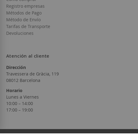
Registro empresas
Métodos de Pago
Método de Envío
Tarifas de Transporte
Devoluciones
Atención al cliente
Dirección
Travessera de Gràcia, 119
08012 Barcelona
Horario
Lunes a Viernes
10:00 – 14:00
17:00 – 19:00
© 2026 Galaxy Wines Online S.L.