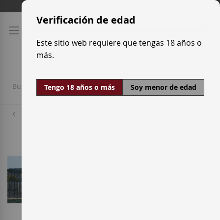
Ir
Tarifas de transporte
al
Verificación de edad
contenido
Este sitio web requiere que tengas 18 años o
más.
Tengo 18 años o más
Soy menor de edad
Bodegas
Arché Pagès