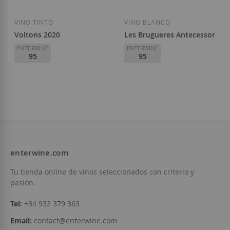
VINO TINTO
VINO BLANCO
Voltons 2020
Les Brugueres Antecessor Bla
ENTERWINE
ENTERWINE
95
95
La Conreria d'Scala Dei
La Conreria d'Scala Dei
D.O.
Priorat
D.O.
Priorat
52,50 €
110,00 €
enterwine.com
Añadir a la Lista de Deseos
Añadir a la List
Tu tienda online de vinos seleccionados con criterio y
pasión.
Tel:
+34 932 379 363
Email:
contact@enterwine.com