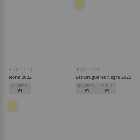
VINO TINTO
VINO TINTO
Nona 2022
Les Brugueres Negre 2022
ENTERWINE
ENTERWINE
PEÑÍN
91
91
91
La Conreria d'Scala Dei
La Conreria d'Scala Dei
D.O.
Priorat
D.O.
Priorat
16,60 €
22,60 €