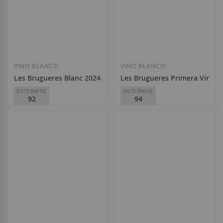
Añadir a la Lista de Deseos
Añadir a la List
VINO BLANCO
VINO BLANCO
Les Brugueres Blanc 2024
Les Brugueres Primera Vinya 
ENTERWINE
ENTERWINE
92
94
La Conreria d'Scala Dei
La Conreria d'Scala Dei
D.O.
Priorat
D.O.
Priorat
21,50 €
33,90 €
Añadir a la Lista de Deseos
Añadir a la List