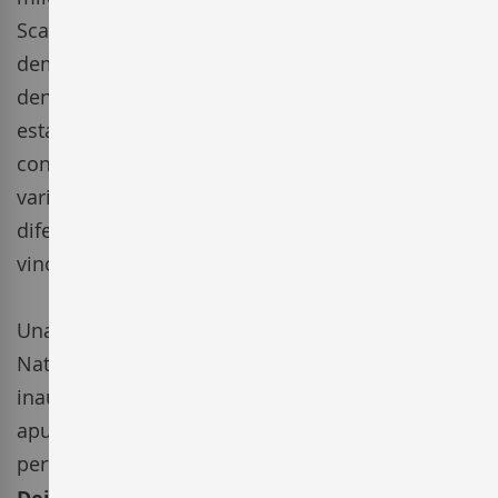
Scala Dei, hace ocho siglos atrás, los que
demarcaron el terreno de lo que hoy es la
denominación. Sintiéndose orgullosos de ellos,
esta bodega rinde culto a dicha tierra, cuidando
con esmero viñedos de diversas tipologías y
variedades, sabiamente distribuidas por
diferentes enclaves de la comarca, para crear
vinos con personalidad propia.
Una joven bodega, ubicada dentro del Parque
Natural del Montsant, en el corazón del
Priorat
e
inaugurada en 1997, de corte moderno pero que
apunta tradición, que año tras año mejora y
perfecciona su saber hacer.
La Conreria d'Scala