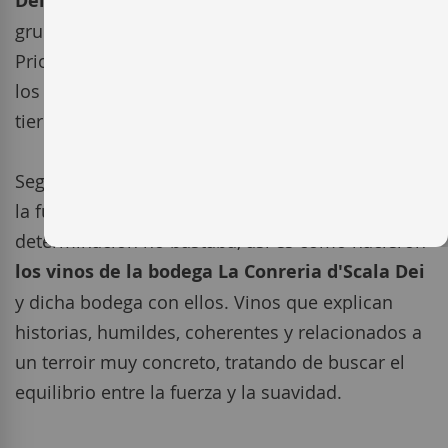
Dei
nació de la voluntad y el entusiasmo de un
grupo de personas históricamente ligadas al
Priorat, con el deseo de dar a conocer al mundo
los magníficos vinos que se elaboran en esta
tierra.
Según Jordi Vidal, enólogo y copropietario, sólo
la fuerza de un sueño ha podido llegar donde la
determinación no bastaba, así es como nacieron
los vinos de la bodega La Conreria d'Scala Dei
y dicha bodega con ellos. Vinos que explican
historias, humildes, coherentes y relacionados a
un terroir muy concreto, tratando de buscar el
equilibrio entre la fuerza y la suavidad.