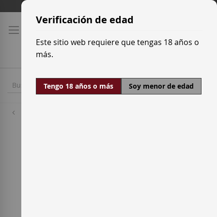
Ir
Tarifas de transporte
al
Verificación de edad
contenido
Este sitio web requiere que tengas 18 años o
más.
Tengo 18 años o más
Soy menor de edad
Bodegas
La Conreria d'Scala Dei