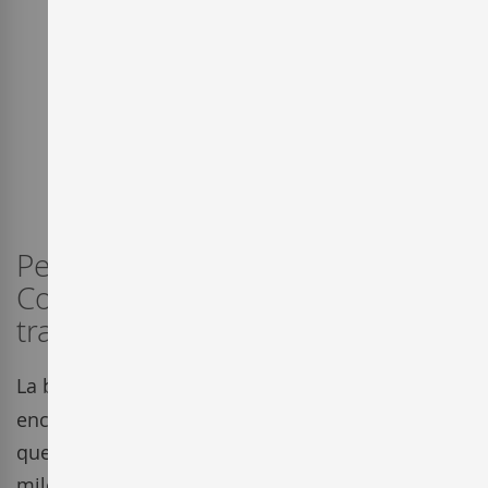
Pequeña bodega del Priorat, La
Conreria d'Scala Dei refleja la
tradición y terroir de esta tierra.
La bodega
La Conreria d'Scala Dei
en el Priorat
encierra en sí misma una historia y un legado
que nos llevan al encuentro de una tradición
milenaria, siendo los monjes de la Cartuja de