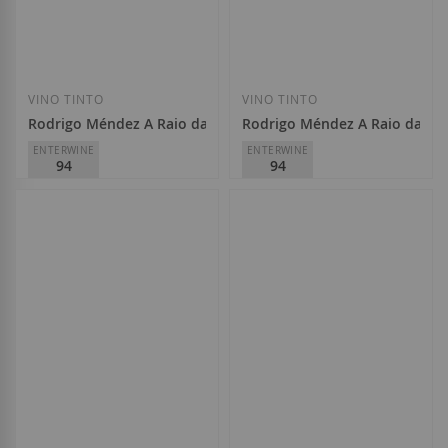
Añadir a la Lista de Deseos
Añadir a la List
VINO TINTO
VINO TINTO
Rodrigo Méndez A Raio da Vella Caiño Tinto 2022
Rodrigo Méndez A Raio da Vel
ENTERWINE
ENTERWINE
94
94
Rodrigo Méndez
Rodrigo Méndez
D.O.
Rías Baixas
D.O.
Rías Baixas
23,50 €
23,50 €
Añadir a la Lista de Deseos
Añadir a la List