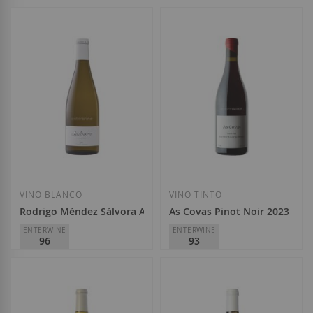
VINO BLANCO
VINO TINTO
Rodrigo Méndez Sálvora Albariño 2024
As Covas Pinot Noir 2023
ENTERWINE
ENTERWINE
96
93
Rodrigo Méndez
Rodrigo Méndez
D.O.
Rías Baixas
D.O.
Rías Baixas
36,55 €
43,50 €