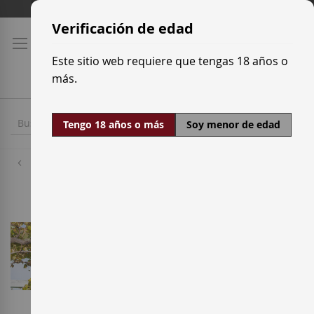
Ir
Tarifas de transporte
al
Verificación de edad
contenido
Este sitio web requiere que tengas 18 años o
más.
Tengo 18 años o más
Soy menor de edad
Bodegas
Rodrigo Méndez