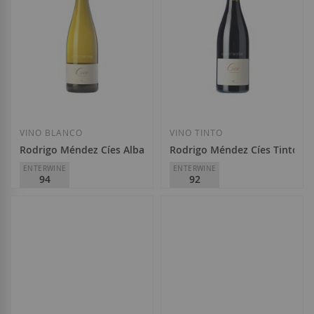
Añadir a la Lista de Deseos
Añadir a la List
VINO BLANCO
VINO TINTO
Rodrigo Méndez Cíes Albariño 2025
Rodrigo Méndez Cíes Tinto 20
ENTERWINE
ENTERWINE
94
92
Rodrigo Méndez
Rodrigo Méndez
D.O.
Rías Baixas
D.O.
Rías Baixas
16,15 €
15,50 €