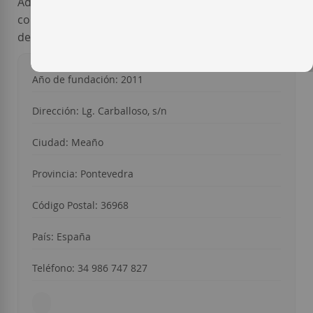
Además de su proyecto personal,
Rodrigo Méndez
colabora regularmente con figuras de primera línea
de la enología nacional, como el gran
Raúl Pérez
.
Año de fundación: 2011
Dirección: Lg. Carballoso, s/n
Ciudad: Meaño
Provincia: Pontevedra
Código Postal: 36968
País: España
Teléfono: 34 986 747 827