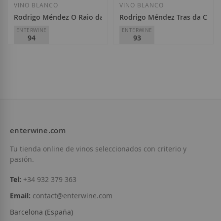
VINO BLANCO
VINO BLANCO
Rodrigo Méndez O Raio da Vella Albariño 2024
Rodrigo Méndez Tras da Cand
ENTERWINE
ENTERWINE
94
93
Rodrigo Méndez
Rodrigo Méndez
D.O.
Rías Baixas
D.O.
Rías Baixas
23,50 €
24,30 €
enterwine.com
Añadir a la List
Tu tienda online de vinos seleccionados con criterio y
Añadir a la Lista de Deseos
No está disponible
pasión.
Tel:
+34 932 379 363
Email:
contact@enterwine.com
Barcelona (España)