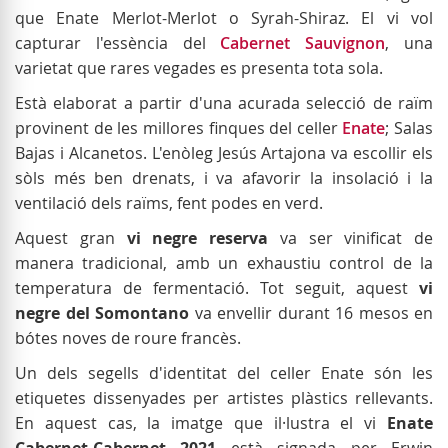
que Enate Merlot-Merlot o Syrah-Shiraz. El vi vol
capturar l'essència del
Cabernet Sauvignon
, una
varietat que rares vegades es presenta tota sola.
Està elaborat a partir d'una acurada selecció de raïm
provinent de les millores finques del celler
Enate
; Salas
Bajas i Alcanetos. L'enòleg Jesús Artajona va escollir els
sòls més ben drenats, i va afavorir la insolació i la
ventilació dels raïms, fent podes en verd.
Aquest gran
vi negre reserva
va ser vinificat de
manera tradicional, amb un exhaustiu control de la
temperatura de fermentació. Tot seguit, aquest
vi
negre del Somontano
va envellir durant 16 mesos en
bótes noves de roure francès.
Un dels segells d'identitat del celler Enate són les
etiquetes dissenyades per artistes plàstics rellevants.
En aquest cas, la imatge que il·lustra el vi
Enate