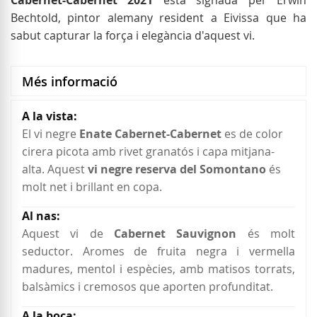
Cabernet-Cabernet 2021
està signada per Erwin
Bechtold, pintor alemany resident a Eivissa que ha
sabut capturar la força i elegància d'aquest vi.
Més informació
Més
informació
El vi negre
Enate Cabernet-Cabernet
es de color
cirera picota amb rivet granatós i capa mitjana-
alta. Aquest
vi negre reserva del Somontano
és
molt net i brillant en copa.
Aquest vi de
Cabernet Sauvignon
és molt
seductor. Aromes de fruita negra i vermella
madures, mentol i espècies, amb matisos torrats,
balsàmics i cremosos que aporten profunditat.