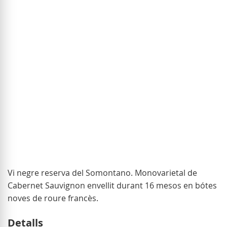
of
the
images
gallery
Skip
Vi negre reserva del Somontano. Monovarietal de
to
Cabernet Sauvignon envellit durant 16 mesos en bótes
the
noves de roure francès.
beginning
Detalls
of