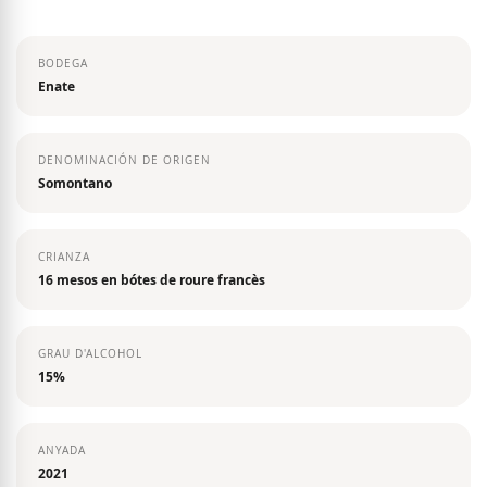
the
images
BODEGA
gallery
Enate
DENOMINACIÓN DE ORIGEN
Somontano
CRIANZA
16 mesos en bótes de roure francès
GRAU D'ALCOHOL
15%
ANYADA
2021