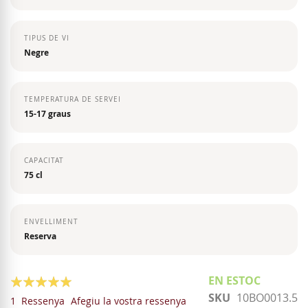
TIPUS DE VI
Negre
TEMPERATURA DE SERVEI
15-17 graus
CAPACITAT
75 cl
ENVELLIMENT
Reserva
Valoració:
EN ESTOC
SKU
10BO0013.5
100
100
% of
1
Ressenya
Afegiu la vostra ressenya