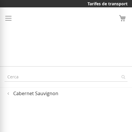
Skip
Tarifes de transport
to
Content
Cabernet Sauvignon
Skip
to
the
end