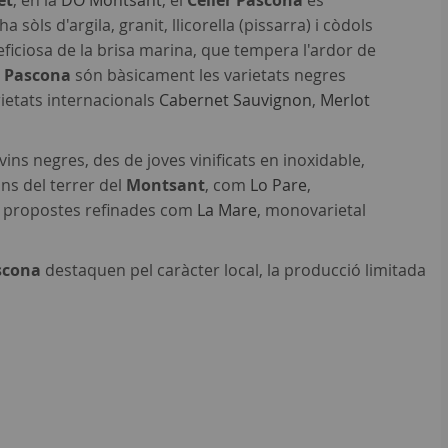
et
, en la
DO Montsant
, el
Celler Pascona
és
 sòls d'argila, granit, llicorella (pissarra) i còdols
eneficiosa de la brisa marina, que tempera l'ardor de
r Pascona
són bàsicament les varietats negres
arietats internacionals
Cabernet Sauvignon
,
Merlot
ins negres, des de joves vinificats en inoxidable,
ons del terrer del
Montsant
, com
Lo Pare
,
r propostes refinades com
La Mare
, monovarietal
ascona
destaquen pel caràcter local, la producció limitada