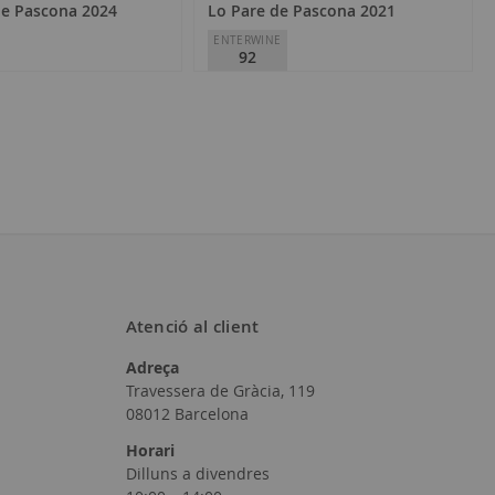
de Pascona 2024
Lo Pare de Pascona 2021
ENTERWINE
92
na
Celler Pascona
nt
D.O.
Montsant
25,35 €
Atenció al client
Adreça
Afegir
Afegir
Travessera de Gràcia, 119
a
a
08012 Barcelona
la
la
Horari
Dilluns a divendres
llista
llista