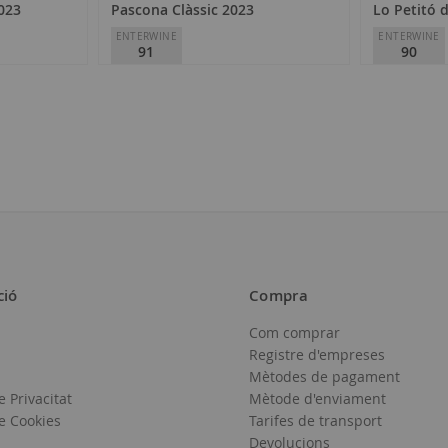
023
Pascona Clàssic 2023
Lo Petitó 
ENTERWINE
ENTERWINE
91
90
Celler Pascona
Celler Pasco
D.O.
Montsant
D.O.
Montsa
13,70 €
7,90 €
ció
Compra
Com comprar
Afegir
Registre d'empreses
a
Mètodes de pagament
e Privacitat
Mètode d'enviament
la
de Cookies
Tarifes de transport
llista
Devolucions