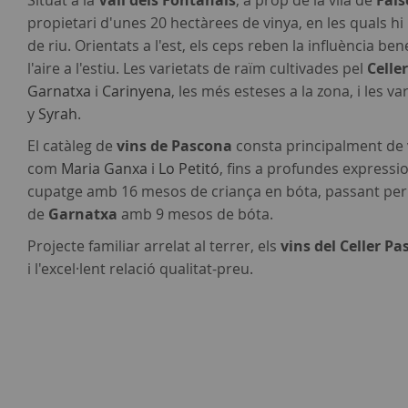
Situat a la
Vall dels Fontanals
, a prop de la vila de
Fals
propietari d'unes 20 hectàrees de vinya, en les quals hi ha
de riu. Orientats a l'est, els ceps reben la influència b
l'aire a l'estiu. Les varietats de raïm cultivades pel
Celle
Garnatxa
i
Carinyena
, les més esteses a la zona, i les v
y
Syrah
.
El catàleg de
vins de Pascona
consta principalment de v
com
Maria Ganxa
i
Lo Petitó
, fins a profundes expressi
cupatge amb 16 mesos de criança en bóta, passant pe
de
Garnatxa
amb 9 mesos de bóta.
Projecte familiar arrelat al terrer, els
vins del Celler P
i l'excel·lent relació qualitat-preu.