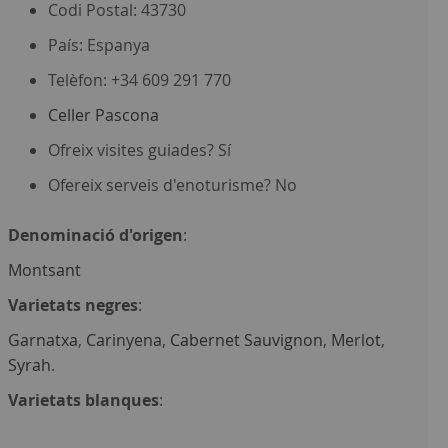
Codi Postal: 43730
País: Espanya
Telèfon: +34 609 291 770
Celler Pascona
Ofreix visites guiades? Sí
Ofereix serveis d'enoturisme? No
Denominació d'origen
:
Montsant
Varietats negres
:
Garnatxa
,
Carinyena
,
Cabernet Sauvignon
,
Merlot
,
Syrah
.
Varietats blanques
: