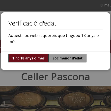
El me
Verificació d'edat
Aquest lloc web requereix que tingueu 18 anys o
més.
il·lats
Ofertes
Món del vi
Tinc 18 anys o més
Sóc menor d'edat
Celler Pascona