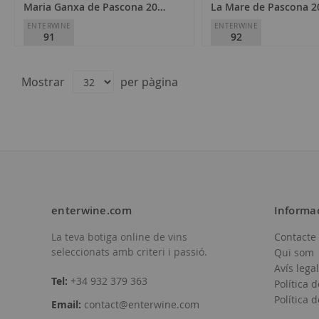
Maria Ganxa de Pascona 2025
La Mare de Pascona 2
ENTERWINE
ENTERWINE
91
92
Celler Pascona
Celler Pascona
D.O.
Montsant
D.O.
Montsant
Mostrar
per pàgina
11,60 €
21,10 €
enterwine.com
Informa
La teva botiga online de vins
Contacte
Afegir
Afegir
seleccionats amb criteri i passió.
Qui som
a
a
Avís legal
Tel:
+34 932 379 363
Política d
la
la
Política 
Email:
contact@enterwine.com
llista
llista