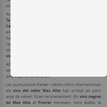
enamorar.
Amb l'assessorament dels seus amics
Michel
Tardieu
(enòleg a la Côte du Rhone) i
Philippe
Cambie
, adquireixen 35 Hectàrees de vinyes, totes
en sóls de
licorella
amb ceps de les autòctones
Garnatxa
i
Carinyena
. En algunes zones, planten
ceps de
Cabernet Sauvignon
i
Syrah
per completar
els seus vins. I amb un cupatge d'elles s'elaboren els
vins negre del Priorat
Mas Alta.
Alhora, compten amb la col·laboració de viticultors
veïns que tenen petites parcel·les de
vinyes velles
amb ceps de 50-80 anys.
Les puntuacions Parker i altres crítics internacionals
als
vins del celler Mas Alta
han arribat als pocs
anys de néixer. Gran reconeixement. Els
vins negres
de Mas Alta
al
Priorat
mereixen, sens dubte, la