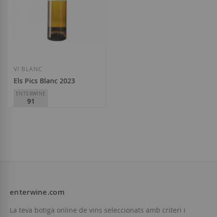
Afegir a la llista de desitjos
Afegir a la llista
VI BLANC
Els Pics Blanc 2023
ENTERWINE
91
Mas Alta
D.O.
Terra Alta
20,15 €
enterwine.com
Afegir a la llista de desitjos
La teva botiga online de vins seleccionats amb criteri i