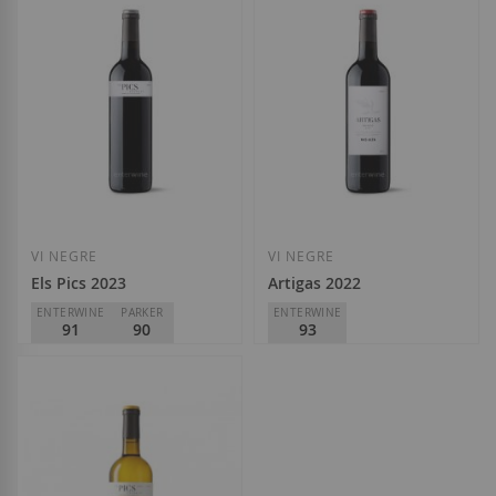
VI NEGRE
VI NEGRE
Els Pics 2023
Artigas 2022
ENTERWINE
PARKER
ENTERWINE
91
90
93
Mas Alta
Mas Alta
D.O.
Priorat
D.O.
Priorat
18,50 €
27,50 €