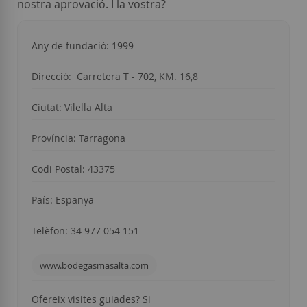
nostra aprovació. I la vostra?
Any de fundació: 1999
Direcció:
Carretera T - 702, KM. 16,8
Ciutat: Vilella Alta
Província: Tarragona
Codi Postal: 43375
País: Espanya
Telèfon: 34
977 05
4 151
www.bodegasmasalta.com
Ofereix visites guiades? Si