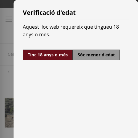
Skip
Tarifes de transport
to
Verificació d'edat
Content
Aquest lloc web requereix que tingueu 18
anys o més.
Tinc 18 anys o més
Sóc menor d'edat
Cellers
Mas Alta