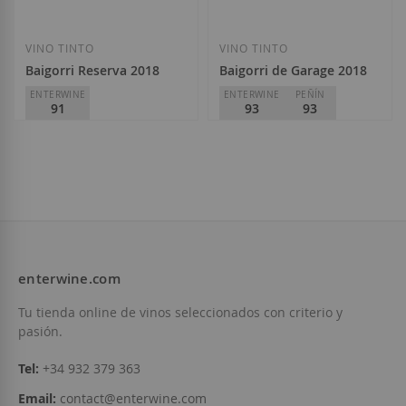
VINO TINTO
VINO TINTO
Baigorri Reserva 2018
Baigorri de Garage 2018
ENTERWINE
ENTERWINE
PEÑÍN
91
93
93
Baigorri
Baigorri
D.O.
Rioja
D.O.
Rioja
23,80 €
39,85 €
enterwine.com
Añadir a la Lista de Deseos
Añadir a la List
Tu tienda online de vinos seleccionados con criterio y
pasión.
Tel:
+34 932 379 363
Email:
contact@enterwine.com