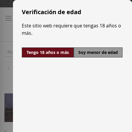
Ir
Tarifas de transporte
al
Verificación de edad
contenido
Este sitio web requiere que tengas 18 años o
más.
Tengo 18 años o más
Soy menor de edad
Bodegas
Baigorri