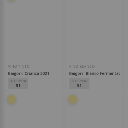
10,10 €
24,95 €
Añadir a la Lista de Deseos
Añadir a la List
VINO TINTO
VINO BLANCO
Baigorri Crianza 2021
Baigorri Blanco Fermentado e
ENTERWINE
ENTERWINE
91
91
Baigorri
Baigorri
D.O.
Rioja
D.O.
Rioja
10,95 €
14,80 €