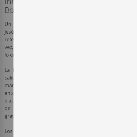
Innovación y tradición se unen en
Bodegas Baigorri..
Un sueño, que conjuga innovación y tradición, une a
Jesús Baigorri e Iñaki Aspiazu para materializar un
referente arquitectónico integrado en el entorno, y a la
vez, ennobleciendo el paisaje de la
Rioja Alavesa
que
lo envuelve:
Bodegas
Baigorri.
La bodega
Baigorri
trabaja para ofrecer la máxima
calidad y excelencia de sus productos. Para ello
mantiene un absoluto respeto ecológico por su
entorno natural y aplica en sus procesos de
elaboración el conocimiento de hoy con la sabiduría
del ayer, siendo fieles a un proceso de elaboración por
gravedad.
Los
vinos de Baigorri
de
La Rioja
se consideran como