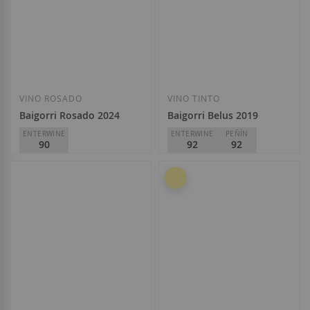
Añadir a la Lista de Deseos
Añadir a la List
VINO ROSADO
VINO TINTO
Baigorri Rosado 2024
Baigorri Belus 2019
ENTERWINE
ENTERWINE
PEÑÍN
90
92
92
Baigorri
Baigorri
D.O.
Rioja
D.O.
Rioja
8,70 €
23,80 €
Añadir a la Lista de Deseos
Añadir a la List