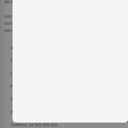
de los más bellos y completos de la zona.
Las variedades de uva tinta para elaborar sus vinos
son la
Tempranillo
y la
Garnacha Tinta
. La única
variedad blanca es
Viura
.
Año de Fundación: 2002
Dirección: Ctra. Vitoria-Logrono Km 53
Ciudad: Samaniego
Provincia: Álava
Código Postal: 01307
Pais: España
Teléfono: 34 945 609 420